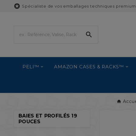

Spécialiste de vos emballages techniques premium

PELI™
AMAZON CASES & RACKS™
Accue
BAIES ET PROFILÉS 19
POUCES