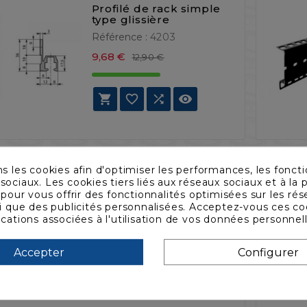
Profilé de rack simple
type glissière
Référence :
4203
Prix de base
Prix
9,68 €
12,90 €




ns les cookies afin d'optimiser les performances, les foncti
sociaux. Les cookies tiers liés aux réseaux sociaux et à la p
Profilé de rack simple à
trous carrés
s pour vous offrir des fonctionnalités optimisées sur les ré
si que des publicités personnalisées. Acceptez-vous ces co
Référence :
42070
ications associées à l'utilisation de vos données personnel
Prix de base
Prix
22,89 €
30,52 €
Accepter
Configurer



