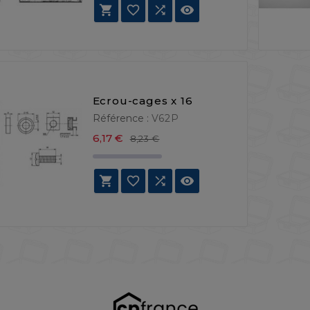




Ecrou-cages x 16
Référence :
V62P
Prix de base
Prix
6,17 €
8,23 €



