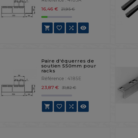
Prix de base
Prix
16,46 €
21,95 €




Paire d'équerres de
soutien 550mm pour
racks
Référence :
4185E
Prix de base
Prix
23,87 €
31,82 €



