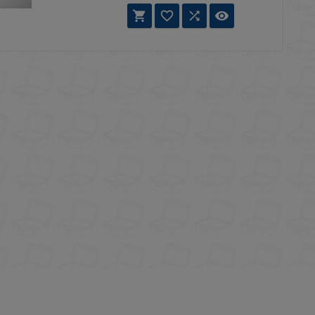



