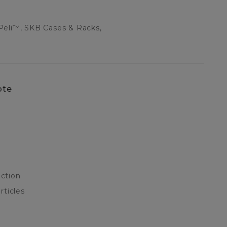
Peli™, SKB Cases & Racks,
pte
ction
rticles