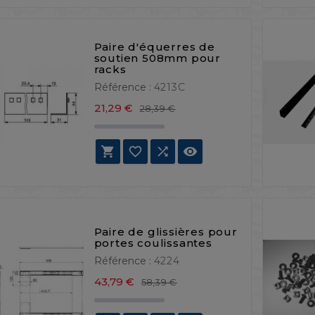
Paire d'équerres de
soutien 508mm pour
racks
Référence :
4213C
Prix de base
Prix
21,29 €
28,39 €




Paire de glissières pour
portes coulissantes
Référence :
4224
Prix de base
Prix
43,79 €
58,39 €