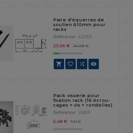
Paire d'équerres de
soutien 610mm pour
racks
Référence :
4213D
Prix de base
Prix
25,56 €
34,08 €




Pack visserie pour
fixation rack (16 écrou-
cages + vis + rondelles)
Référence :
V60P
Prix de base
Prix
5,48 €
7,31 €