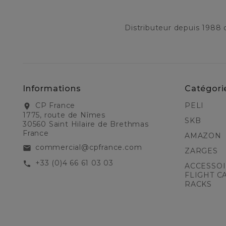
Distributeur depuis 1988
Informations
Catégori
CP France
PELI
location_on
1775, route de Nîmes
SKB
30560 Saint Hilaire de Brethmas
France
AMAZON
commercial@cpfrance.com
email
ZARGES
+33 (0)4 66 61 03 03
call
ACCESSOI
FLIGHT C
RACKS