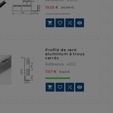
Prix de base
Prix
19,55 €
26,06 €




Profilé de rack
aluminium à trous
carrés
Référence :
4202
Prix de base
Prix
7,07 €
9,43 €



