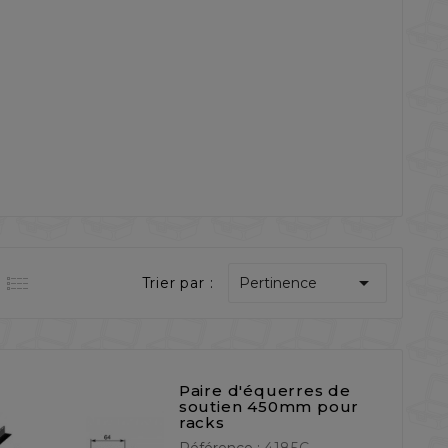

Trier par :
Pertinence
Paire d'équerres de
soutien 450mm pour
racks
Référence :
4185C