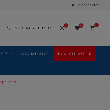
Se connecter

0
0
0



+33 (0)4 66 61 03 03

ASES
SUR-MESURE
CALCULATEUR
19 pouces