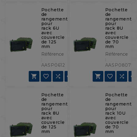
Pochette
Pochette
de
de
rangement
rangement
pour
pour
rack 6U
rack 8U
avec
avec
couvercle
couvercle
de 125
de 70
mm
mm
Référence
Référence
:
:
AASP0612
AASP0807







Pochette
Pochette
de
de
rangement
rangement
pour
pour
rack 8U
rack 10U
avec
avec
couvercle
couvercle
de 125
de 70
mm
mm