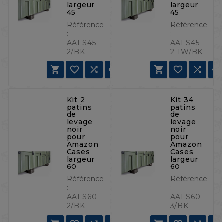
largeur
largeur
45
45
Référence
Référence
:
:
AAFS45-
AAFS45-
2/BK
2-1W/BK







Kit 2
Kit 34
patins
patins
de
de
levage
levage
noir
noir
pour
pour
Amazon
Amazon
Cases
Cases
largeur
largeur
60
60
Référence
Référence
:
:
AAFS60-
AAFS60-
2/BK
3/BK