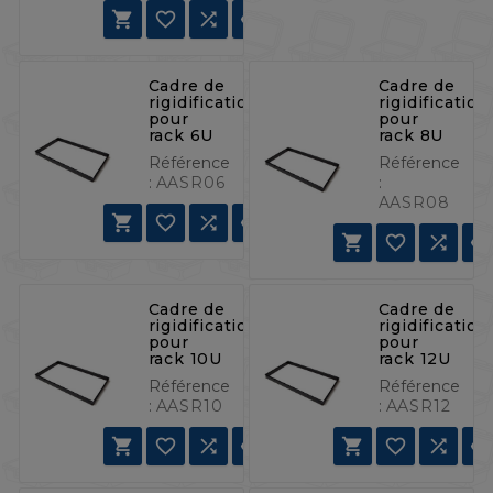




Cadre de
Cadre de
rigidification
rigidification
pour
pour
rack 6U
rack 8U
Référence
Référence
:
AASR06
:
AASR08







Cadre de
Cadre de
rigidification
rigidification
pour
pour
rack 10U
rack 12U
Référence
Référence
:
AASR10
:
AASR12






