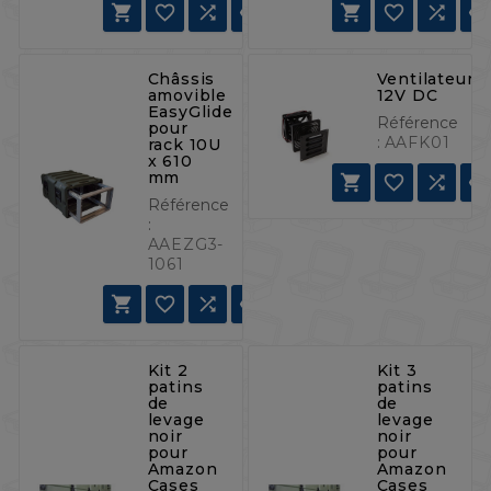







Châssis
Ventilateur
amovible
12V DC
EasyGlide
Référence
pour
:
AAFK01
rack 10U
x 610
mm



Référence
:
AAEZG3-
1061




Kit 2
Kit 3
patins
patins
de
de
levage
levage
noir
noir
pour
pour
Amazon
Amazon
Cases
Cases