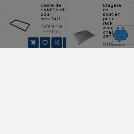
Cadre de
Etagère
rigidification
de
pour
soutien
rack 14U
pour
rack
Référence
avec
:
AASR14
châssis
480 mm




Référence
:
AASSFW48



Etagère
Etagère
de
de
soutien
soutien
pour
pour
rack
rack
avec
avec
châssis
châssis
610 mm
740 mm
Référence
Référence
:
:
AASSFW61
AASSFW74