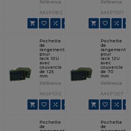
Référence
Référence
:
:
AASP0812
AASP1007







Pochette
Pochette
de
de
rangement
rangement
pour
pour
rack 10U
rack 12U
avec
avec
couvercle
couvercle
de 125
de 70
mm
mm
Référence
Référence
:
:
AASP1012
AASP1207







Pochette
Pochette
de
de
rangement
rangement