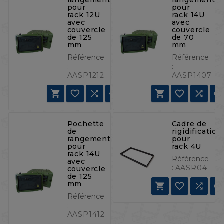
pour
pour
rack 12U
rack 14U
avec
avec
couvercle
couvercle
de 125
de 70
mm
mm
Référence
Référence
:
:
AASP1212
AASP1407







Pochette
Cadre de
de
rigidification
rangement
pour
pour
rack 4U
rack 14U
Référence
avec
:
AASR04
couvercle
de 125
mm



Référence
:
AASP1412