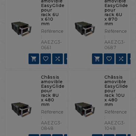
amovible
amovible
EasyGlide
EasyGlide
pour
pour
rack 6U
rack 6U
x 610
x 870
mm
mm
Référence
Référence
:
:
AAEZG3-
AAEZG3-
0661
0687







Châssis
Châssis
amovible
amovible
EasyGlide
EasyGlide
pour
pour
rack 8U
rack 10U
x 480
x 480
mm
mm
Référence
Référence
:
:
AAEZG3-
AAEZG3-
0848
1048