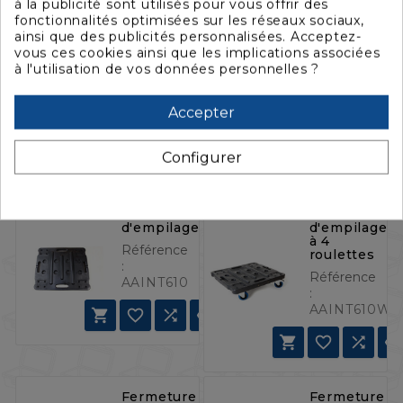
à la publicité sont utilisés pour vous offrir des
fonctionnalités optimisées sur les réseaux sociaux,
ainsi que des publicités personnalisées. Acceptez-
Poignée
Poignée
vous ces cookies ainsi que les implications associées
moulée
noire en
à l'utilisation de vos données personnelles ?
par
acier
injection
Référence
Référence
Accepter
:
AAHSB
:
AAHPL



Configurer




Intercalaire
Intercalaire
d'empilage
d'empilage
à 4
Référence
roulettes
:
Référence
AAINT610
:
AAINT610W







Fermeture
Fermeture