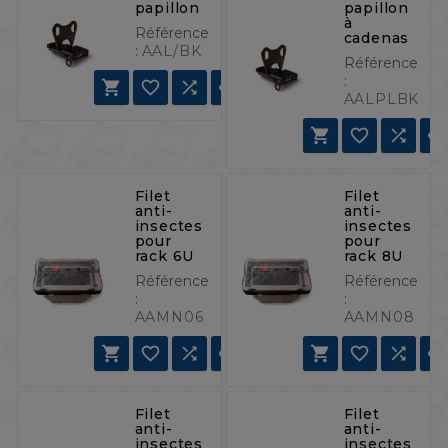
papillon
papillon
à
Référence
cadenas
:
AAL/BK
Référence
:




AALPLBK



Filet
Filet
anti-
anti-
insectes
insectes
pour
pour
rack 6U
rack 8U
Référence
Référence
:
:
AAMN06
AAMN08







Filet
Filet
anti-
anti-
insectes
insectes