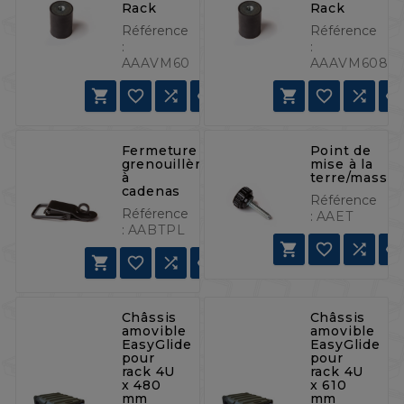
Rack
Rack
Référence
Référence
:
:
AAAVM60
AAAVM608







Fermeture
Point de
grenouillère
mise à la
à
terre/masse
cadenas
Référence
Référence
:
AAET
:
AABTPL







Châssis
Châssis
amovible
amovible
EasyGlide
EasyGlide
pour
pour
rack 4U
rack 4U
x 480
x 610
mm
mm