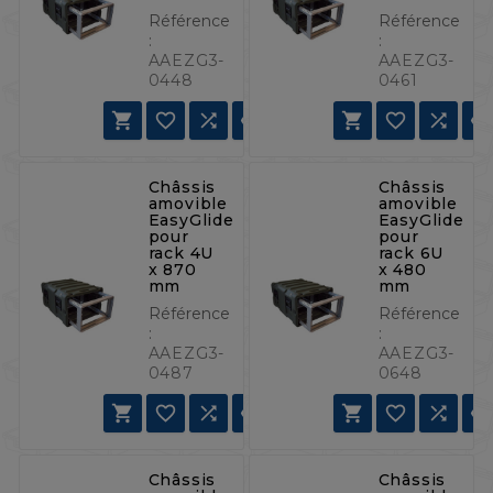
Référence
Référence
:
:
AAEZG3-
AAEZG3-
0448
0461







Châssis
Châssis
amovible
amovible
EasyGlide
EasyGlide
pour
pour
rack 4U
rack 6U
x 870
x 480
mm
mm
Référence
Référence
:
:
AAEZG3-
AAEZG3-
0487
0648







Châssis
Châssis