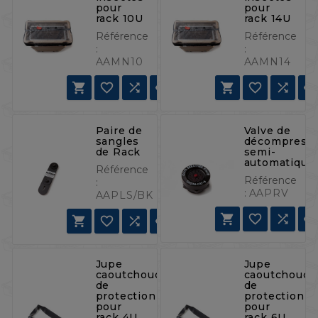
pour
pour
rack 10U
rack 14U
Référence
Référence
:
:
AAMN10
AAMN14







Paire de
Valve de
sangles
décompressi
de Rack
semi-
automatique
Référence
Référence
:
:
AAPRV
AAPLS/BK







Jupe
Jupe
caoutchouc
caoutchouc
de
de
protection
protection
pour
pour
rack 4U
rack 6U