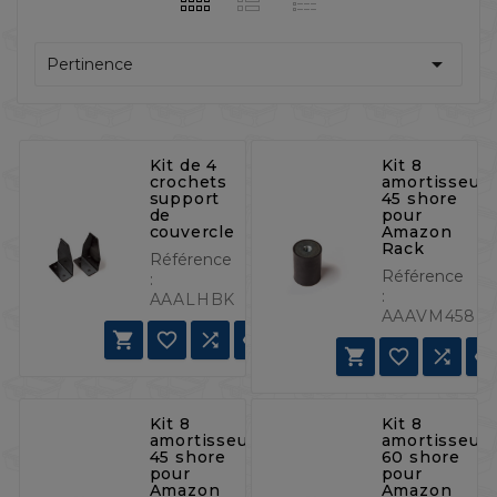

Pertinence
Kit de 4
Kit 8
crochets
amortisseurs
support
45 shore
de
pour
couvercle
Amazon
Rack
Référence
Référence
:
:
AAALHBK
AAAVM458







Kit 8
Kit 8
amortisseurs,
amortisseurs
45 shore
60 shore
pour
pour
Amazon
Amazon