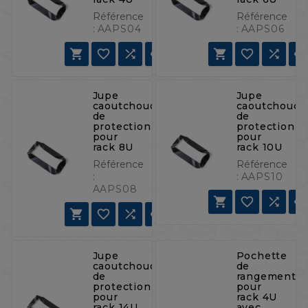
Référence
Référence
:
AAPS04
:
AAPS06







Jupe
Jupe
caoutchouc
caoutchouc
de
de
protection
protection
pour
pour
rack 8U
rack 10U
Référence
Référence
:
:
AAPS10
AAPS08







Jupe
Pochette
caoutchouc
de
de
rangement
protection
pour
pour
rack 4U
rack 14U
avec