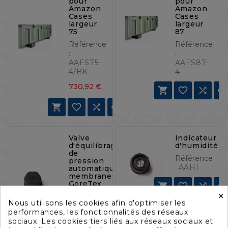
pour
pour
Amazon
Amazon
Cases
Cases
largeur
largeur
75
87
Référence
Référence
:
:
AAFS75-
AAFS87-
4/BK
4
Prix
730,92 €







Valve
Indicateur
d'équilibrage
d'humidité
de
Référence
pression
:
AAHI
automatique,
membrane
GoreTex



×
Référence
Nous utilisons les cookies afin d'optimiser les
:
AAGTV
performances, les fonctionnalités des réseaux
sociaux. Les cookies tiers liés aux réseaux sociaux et



