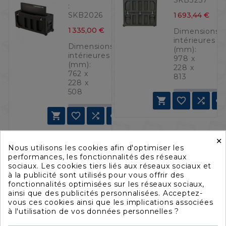
SKB3237
:
Pri
1 693,44 €
SKB2026
Prix
1 335,00 €
Dimensions
intérieures
Dimensions
(mm):
intérieures
978 x
(mm):
228 x
762 x
813
228 x
508







×
LCD-
Valise
Nous utilisons les cookies afin d'optimiser les
Case
pour
performances, les fonctionnalités des réseaux
pour
Blackmagic
sociaux. Les cookies tiers liés aux réseaux sociaux et
écrans
Design
FILTRER
à la publicité sont utilisés pour vous offrir des
plats de
Atem
52" à 60"
Mini
fonctionnalités optimisées sur les réseaux sociaux,
/ 3SKB-
ainsi que des publicités personnalisées. Acceptez-
Référence
5260
vous ces cookies ainsi que les implications associées
:
à l'utilisation de vos données personnelles ?
Référence
SKBIM10063
: