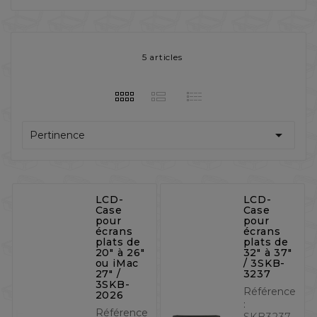
5 articles

Pertinence
LCD-
LCD-
Case
Case
pour
pour
écrans
écrans
plats de
plats de
20" à 26"
32" à 37"
ou iMac
/ 3SKB-
27" /
3237
3SKB-
Référence
2026
:
Référence