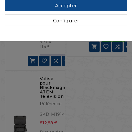
Prix
147,00 €
SKB5260
Accepter
Prix
4 576,44 €
Dimensions
intérieures
Dimensions
Configurer
(mm):
intérieures
298 x
(mm):
203 x 98
1535 x
310 x



1148




Valise
pour
Blackmagic
ATEM
Television
Référence
:
SKBIM1914N8ATM
Prix
812,88 €