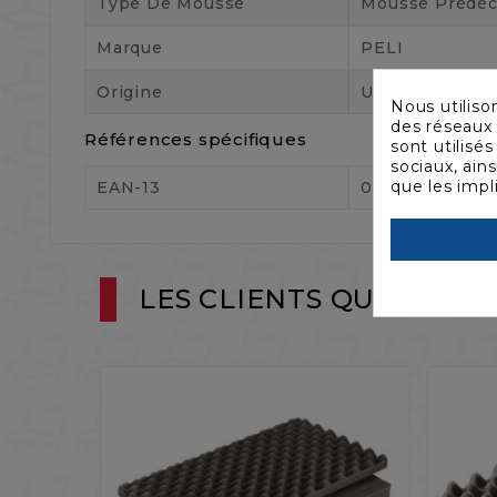
Type De Mousse
Mousse Prédé
Marque
PELI
Origine
US
Nous utiliso
des réseaux 
Références spécifiques
sont utilisé
sociaux, ain
que les impl
EAN-13
019428136147
LES CLIENTS QUI ONT 