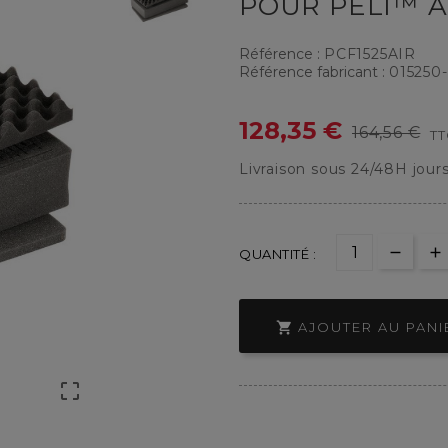
POUR PELI™ AI
Référence :
PCF1525AIR
Référence fabricant :
015250
128,35 €
164,56 €
T
Livraison sous 24/48H jour
QUANTITÉ :

AJOUTER AU PANI
