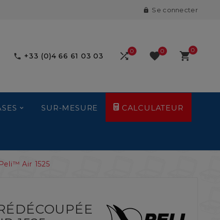
Se connecter

0
0
0



+33 (0)4 66 61 03 03

ASES
SUR-MESURE
CALCULATEUR
eli™ Air 1525
PRÉDÉCOUPÉE