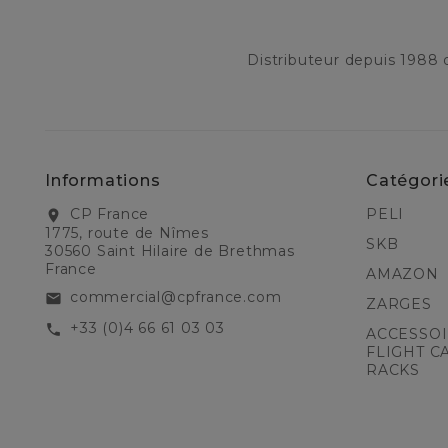
Distributeur depuis 1988
Informations
Catégori
CP France
PELI
location_on
1775, route de Nîmes
SKB
30560 Saint Hilaire de Brethmas
France
AMAZON
commercial@cpfrance.com
email
ZARGES
+33 (0)4 66 61 03 03
call
ACCESSOI
FLIGHT C
RACKS