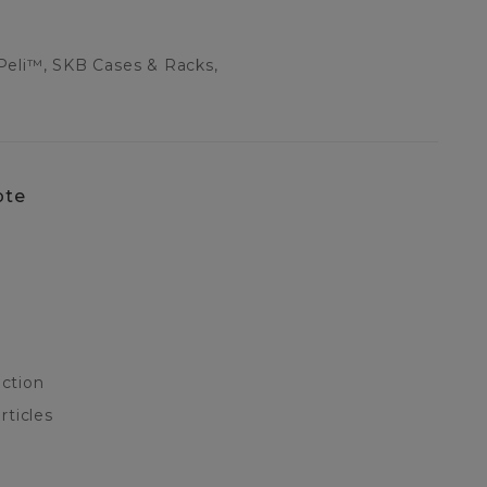
Peli™, SKB Cases & Racks,
pte
ction
rticles