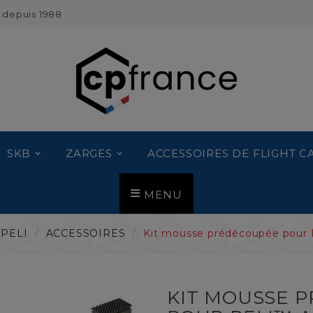
 depuis 1988
SKB
ZARGES
ACCESSOIRES DE FLIGHT C
MENU
PELI
ACCESSOIRES
Kit mousse prédécoupée pour P
KIT MOUSSE 