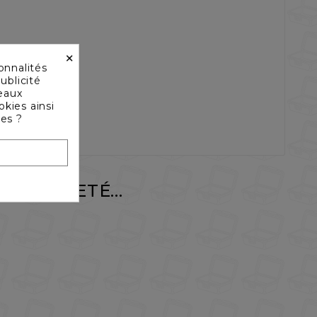
×
onnalités
ublicité
seaux
okies ainsi
les ?
NT ACHETÉ...