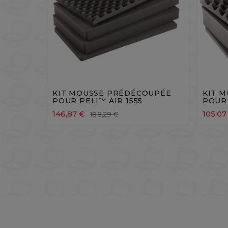




KIT MOUSSE PRÉDÉCOUPÉE
KIT 
POUR PELI™ AIR 1555
POUR 
146,87 €
105,07
188,29 €