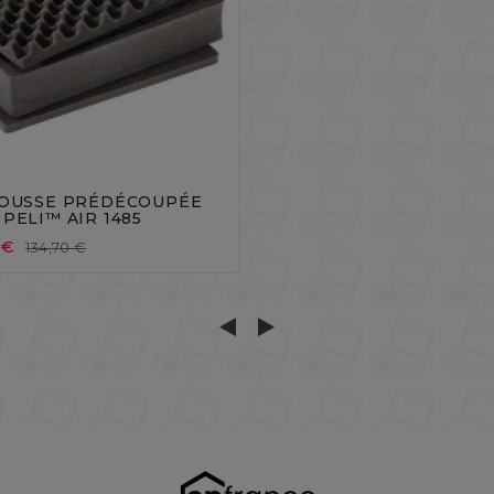




MOUSSE PRÉDÉCOUPÉE
PELI™ AIR 1485
 €
134,70 €