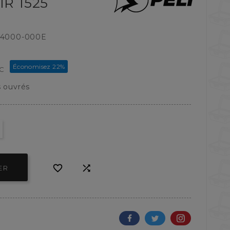
R 1525
-4000-000E
Économisez 22%
TC
s ouvrés


ER