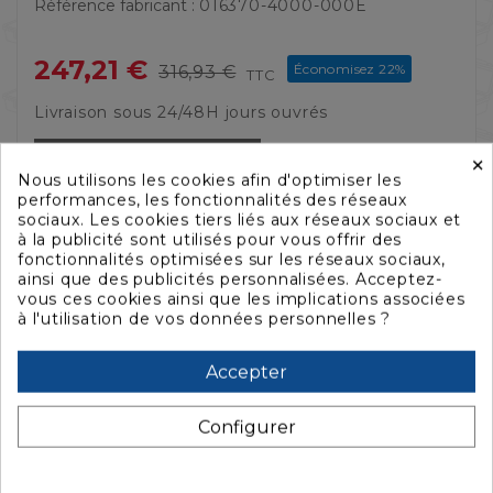
Référence fabricant :
016370-4000-000E
247,21 €
Économisez 22%
316,93 €
TTC
Livraison sous 24/48H jours ouvrés
Derniers articles en stock
×
Nous utilisons les cookies afin d'optimiser les
performances, les fonctionnalités des réseaux
sociaux. Les cookies tiers liés aux réseaux sociaux et
à la publicité sont utilisés pour vous offrir des
QUANTITÉ :
fonctionnalités optimisées sur les réseaux sociaux,
ainsi que des publicités personnalisées. Acceptez-
vous ces cookies ainsi que les implications associées
AJOUTER AU PANIER

à l'utilisation de vos données personnelles ?
Accepter


Configurer