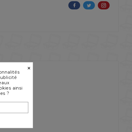
×
onnalités
ublicité
seaux
okies ainsi
les ?