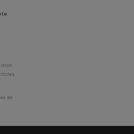
pte
ction
rticles
res de