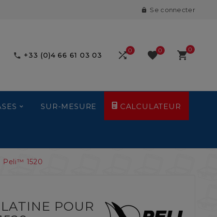
Se connecter

0
0
0



+33 (0)4 66 61 03 03

ASES
SUR-MESURE
CALCULATEUR
e Peli™ 1520
PLATINE POUR