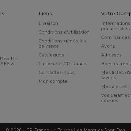
es
Liens
Votre Com
Livraison
Informations
personnelles
Conditions d'utilisation
Commandes
Conditions générales
de vente
Avoirs
Catalogues
Adresses
RES DE
ASES &
La société CP France
Bons de rédu
Contactez-nous
Mes listes d'a
favoris
Mon compte
Mes alertes
Vos paramèt
cookies
© 2026 - CP France - « Toutes Les Marques Sont Des