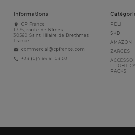
Informations
Catégori
CP France
PELI
location_on
1775, route de Nîmes
SKB
30560 Saint Hilaire de Brethmas
France
AMAZON
commercial@cpfrance.com
email
ZARGES
+33 (0)4 66 61 03 03
call
ACCESSOI
FLIGHT C
RACKS