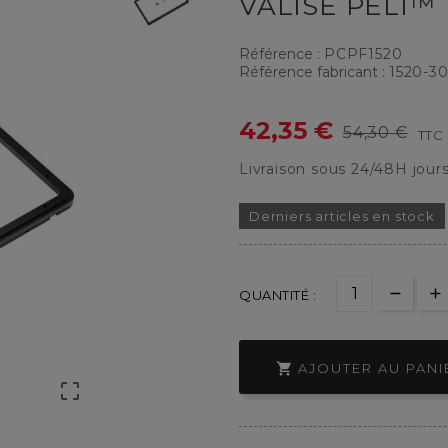
VALISE PELI™ 
Référence :
PCPF1520
Référence fabricant :
1520-30
42,35 €
54,30 €
TTC
Livraison sous 24/48H jour
Derniers articles en stock
QUANTITÉ :

AJOUTER AU PANI
