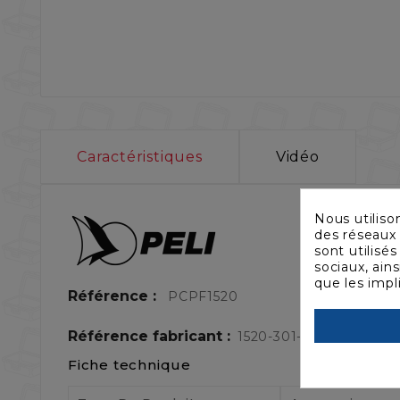
Caractéristiques
Vidéo
Nous utiliso
des réseaux 
sont utilisé
sociaux, ain
que les impl
Référence :
PCPF1520
Référence fabricant :
1520-301-110E
Fiche technique