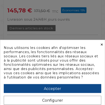
145,78 €
Économisez 15%
171,50 €
TTC
Livraison sous 24/48H jours ouvrés
Derniers articles en stock
×
QUANTITÉ :
Nous utilisons les cookies afin d'optimiser les
performances, les fonctionnalités des réseaux
sociaux. Les cookies tiers liés aux réseaux sociaux et
à la publicité sont utilisés pour vous offrir des
AJOUTER AU PANIER

fonctionnalités optimisées sur les réseaux sociaux,
ainsi que des publicités personnalisées. Acceptez-
vous ces cookies ainsi que les implications associées


à l'utilisation de vos données personnelles ?
Accepter
Configurer