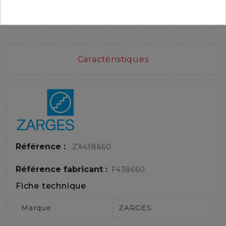
Caractéristiques
Référence :
ZX438660
Référence fabricant :
F438660
Fiche technique
Marque
ZARGES