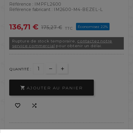
Référence :
IMPFL2600
Référence fabricant :
IM2600-M4-BEZEL-L
136,71 €
Économisez 22%
175,27 €
TTC
Rupture de stock temporaire,
contactez notre
service commercial
pour obtenir un délai.
QUANTITÉ :
AJOUTER AU PANIER


