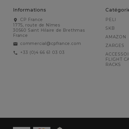
Informations
Catégori
CP France
PELI
location_on
1775, route de Nîmes
SKB
30560 Saint Hilaire de Brethmas
France
AMAZON
commercial@cpfrance.com
email
ZARGES
+33 (0)4 66 61 03 03
call
ACCESSOI
FLIGHT C
RACKS