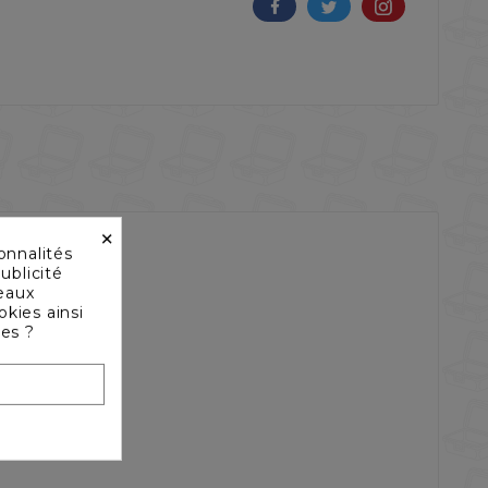
×
onnalités
ublicité
seaux
okies ainsi
les ?