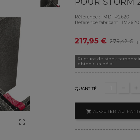
POUR STORM 
Référence :
IMDTP2620
Référence fabricant :
IM2620
217,95 €
279,42 €
T
Rupture de stock temporai
obtenir un délai.
QUANTITÉ :

AJOUTER AU PANI
