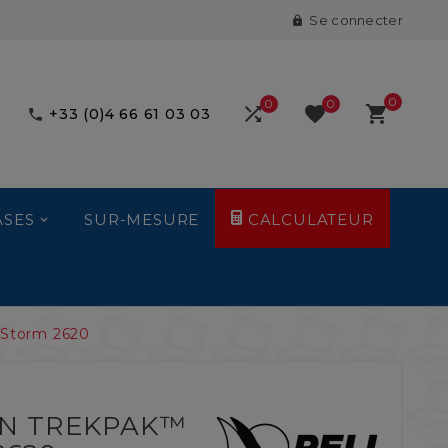
Se connecter

0
0
0



+33 (0)4 66 61 03 03

ASES
SUR-MESURE
CALCULATEUR
 Storm 2620
ON TREKPAK™