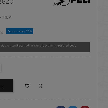
2620
-TREK
Économisez 22%
TC
re,
contactez notre service commercial
pour


ER