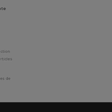
pte
ction
rticles
res de