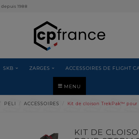
 depuis 1988
SKB
ZARGES
ACCESSOIRES DE FLIGHT C
MENU
PELI
ACCESSOIRES
Kit de cloison TrekPak™ pour
KIT DE CLOIS