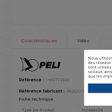
Caractéristiques
Vidéo
Nous utiliso
des réseaux 
sont utilisé
sociaux, ain
que les impl
Référence :
IMDTP2620
Référence fabricant :
IM2620-TREK
Fiche technique
Type De Produit
Accessoire