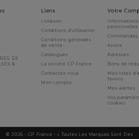
es
Liens
Votre Com
Livraison
Informations
personnelles
Conditions d'utilisation
Commandes
Conditions générales
de vente
Avoirs
Catalogues
Adresses
RES DE
ASES &
La société CP France
Bons de rédu
Contactez-nous
Mes listes d'a
favoris
Mon compte
Mes alertes
Vos paramèt
cookies
© 2026 - CP France - « Toutes Les Marques Sont Des