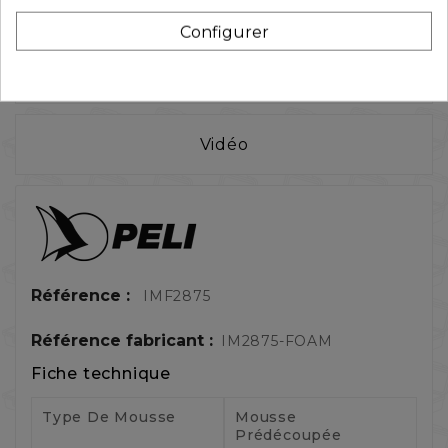
Configurer
Caractéristiques
Vidéo
Référence :
IMF2875
Référence fabricant :
IM2875-FOAM
Fiche technique
Type De Mousse
Mousse
Prédécoupée