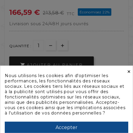
166,59 €
Économisez 22%
213,58 €
TTC
Livraison sous 24/48H jours ouvrés
QUANTITÉ :
AJOUTER AU PANIER

×
Nous utilisons les cookies afin d'optimiser les
performances, les fonctionnalités des réseaux


sociaux. Les cookies tiers liés aux réseaux sociaux et
à la publicité sont utilisés pour vous offrir des
fonctionnalités optimisées sur les réseaux sociaux,
ainsi que des publicités personnalisées. Acceptez-
vous ces cookies ainsi que les implications associées
à l'utilisation de vos données personnelles ?
Accepter