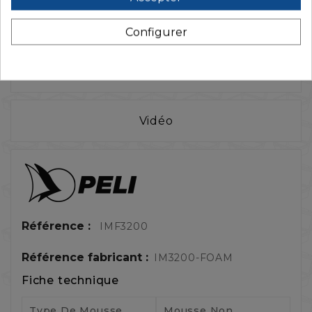
Configurer
Caractéristiques
Vidéo
Référence :
IMF3200
Référence fabricant :
IM3200-FOAM
Fiche technique
Type De Mousse
Mousse Non