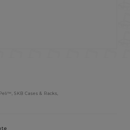
Peli™, SKB Cases & Racks,
pte