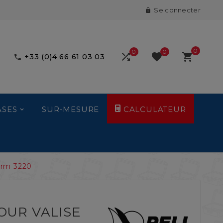
Se connecter

0
0
0



+33 (0)4 66 61 03 03

ASES
SUR-MESURE
CALCULATEUR
orm 3220
OUR VALISE