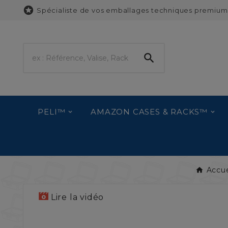

Spécialiste de vos emballages techniques premium

PELI™
AMAZON CASES & RACKS™
Accue
Lire la vidéo