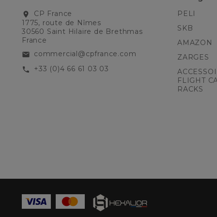
CP France
PELI
location_on
1775, route de Nîmes
SKB
30560 Saint Hilaire de Brethmas
France
AMAZON
commercial@cpfrance.com
email
ZARGES
+33 (0)4 66 61 03 03
call
ACCESSOI
FLIGHT C
RACKS