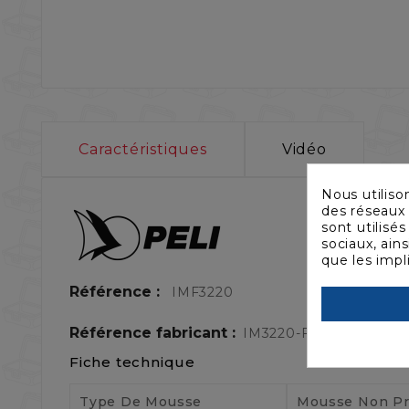
Caractéristiques
Vidéo
Nous utiliso
des réseaux 
sont utilisé
sociaux, ain
que les impl
Référence :
IMF3220
Référence fabricant :
IM3220-FOAM
Fiche technique
Type De Mousse
Mousse Non P