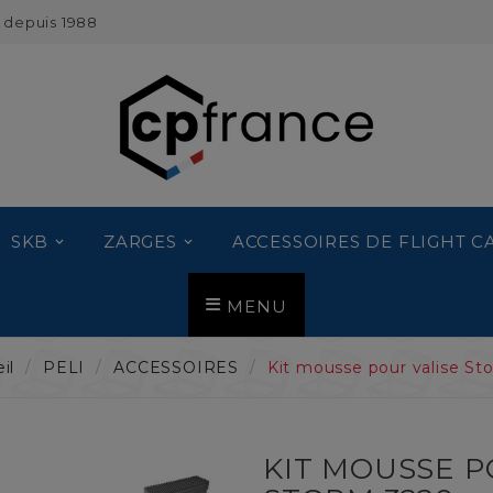
 depuis 1988
SKB
ZARGES
ACCESSOIRES DE FLIGHT C
MENU
il
PELI
ACCESSOIRES
Kit mousse pour valise St
KIT MOUSSE P