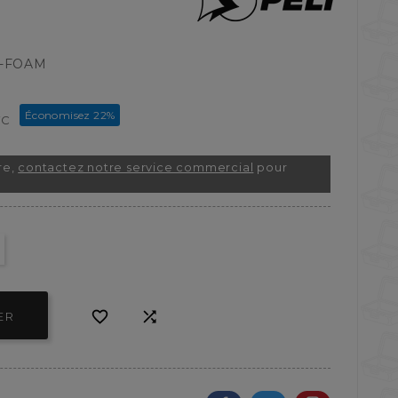
0-FOAM
Économisez 22%
TC
re,
contactez notre service commercial
pour


ER