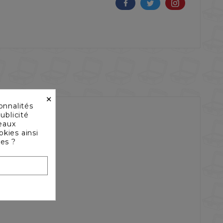
×
onnalités
ublicité
seaux
okies ainsi
les ?