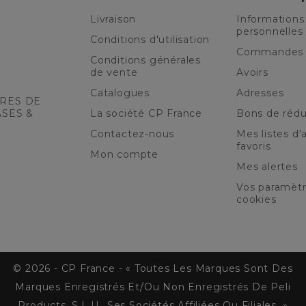
Livraison
Informations
personnelles
Conditions d'utilisation
Commandes
Conditions générales
de vente
Avoirs
Catalogues
Adresses
RES DE
ASES &
La société CP France
Bons de rédu
Contactez-nous
Mes listes d'a
favoris
Mon compte
Mes alertes
Vos paramèt
cookies
© 2026 - CP France - « Toutes Les Marques Sont Des
Marques Enregistrés Et/ou Non Enregistrés De Peli
Products, S.L.U., Ses Sociétés Affiliées Ou Filiales. »