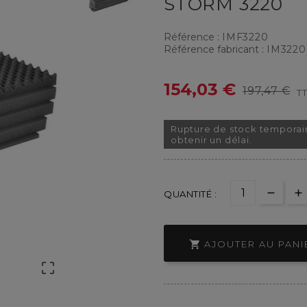
STORM 3220
Référence :
IMF3220
Référence fabricant :
IM322
154,03 €
197,47 €
T
Rupture de stock temporai
obtenir un délai.
QUANTITÉ :

AJOUTER AU PANI
