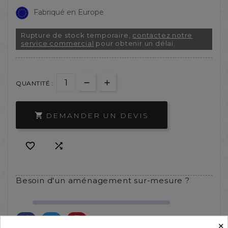
Fabriqué en Europe
Rupture de stock temporaire,
contactez notre
service commercial
pour obtenir un délai.
QUANTITÉ :
DEMANDER UN DEVIS



Besoin d'un aménagement sur-mesure ?
×