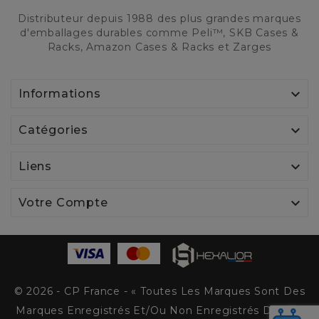
Distributeur depuis 1988 des plus grandes marques
d'emballages durables comme Peli™, SKB Cases &
Racks, Amazon Cases & Racks et Zarges

Informations

Catégories

Liens

Votre Compte
© 2026 - CP France - « Toutes Les Marques Sont Des
Marques Enregistrés Et/ou Non Enregistrés De Peli