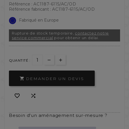
Référence :
AC1187-6115/AC/OD
Référence fabricant :
AC1187-6115/AC/OD
Fabriqué en Europe
Rupture de stock temporaire,
contactez notre
service commercial
pour obtenir un délai.
QUANTITÉ :
DEMANDER UN DEVIS



Besoin d'un aménagement sur-mesure ?