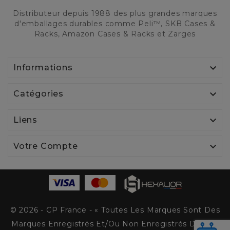
Distributeur depuis 1988 des plus grandes marques
d'emballages durables comme Peli™, SKB Cases &
Racks, Amazon Cases & Racks et Zarges

Informations

Catégories

Liens

Votre Compte
© 2026 - CP France - « Toutes Les Marques Sont Des
Marques Enregistrés Et/ou Non Enregistrés De Peli