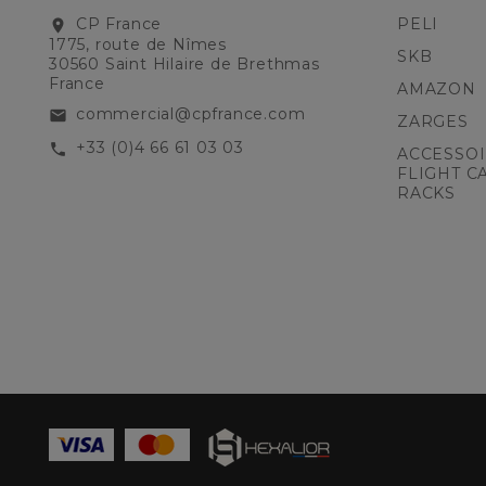
CP France
PELI
location_on
1775, route de Nîmes
SKB
30560 Saint Hilaire de Brethmas
France
AMAZON
commercial@cpfrance.com
email
ZARGES
+33 (0)4 66 61 03 03
call
ACCESSOI
FLIGHT C
RACKS