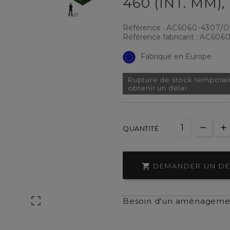
460 (INT. MM)
Référence :
AC6060-4307/
Référence fabricant :
AC6060
Fabriqué en Europe
Rupture de stock temporai
obtenir un délai.
QUANTITÉ :

DEMANDER UN DE

Besoin d'un aménagemen