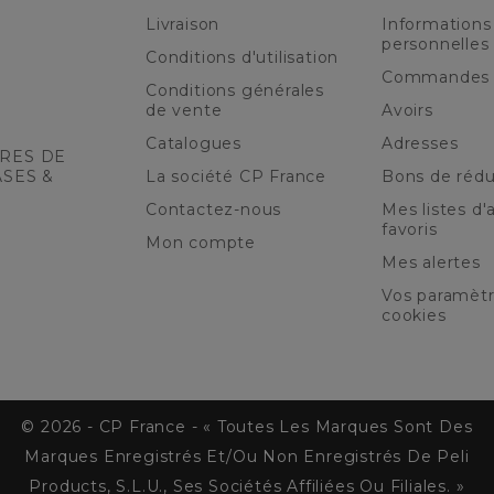
Livraison
Informations
personnelles
Conditions d'utilisation
Commandes
Conditions générales
de vente
Avoirs
Catalogues
Adresses
RES DE
ASES &
La société CP France
Bons de rédu
Contactez-nous
Mes listes d'a
favoris
Mon compte
Mes alertes
Vos paramèt
cookies
© 2026 - CP France - « Toutes Les Marques Sont Des
Marques Enregistrés Et/ou Non Enregistrés De Peli
Products, S.L.U., Ses Sociétés Affiliées Ou Filiales. »