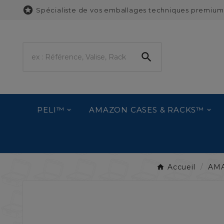

Spécialiste de vos emballages techniques premium

PELI™
AMAZON CASES & RACKS™
Accueil
AM