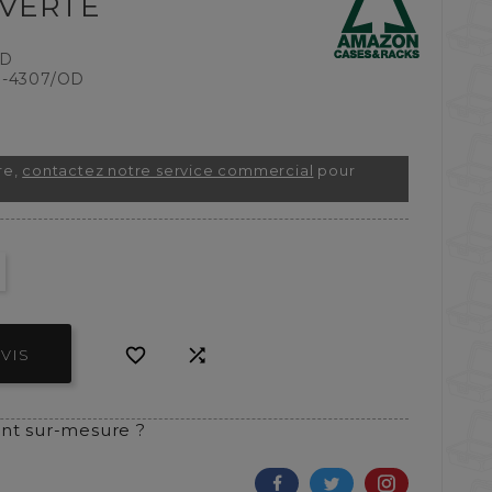
, VERTE
OD
-4307/OD
re,
contactez notre service commercial
pour


VIS
t sur-mesure ?