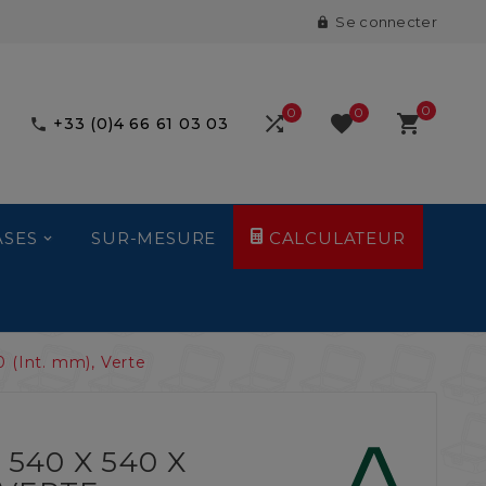
Se connecter

0
0
0



+33 (0)4 66 61 03 03

ASES
SUR-MESURE
CALCULATEUR
 (Int. mm), Verte
540 X 540 X