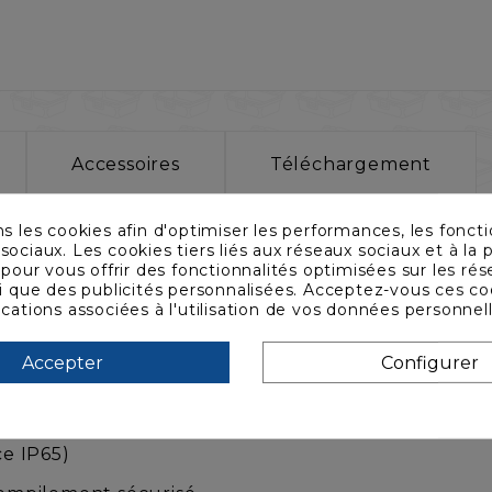
Accessoires
Téléchargement
ns les cookies afin d'optimiser les performances, les foncti
, ergonomie optimisée, empil
sociaux. Les cookies tiers liés aux réseaux sociaux et à la p
s pour vous offrir des fonctionnalités optimisées sur les ré
n Cases !
si que des publicités personnalisées. Acceptez-vous ces co
ications associées à l'utilisation de vos données personnel
40 x 540 x 460
Accepter
Configurer
ance rotomoulé
e papillon et 3 charnières en inox
ce IP65)