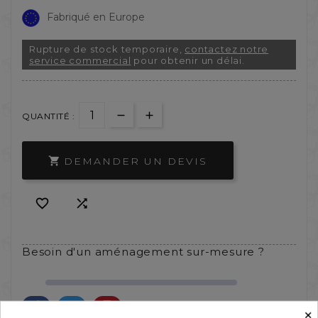
Fabriqué en Europe
Rupture de stock temporaire,
contactez notre
service commercial
pour obtenir un délai.
QUANTITÉ :
DEMANDER UN DEVIS



Besoin d'un aménagement sur-mesure ?
×