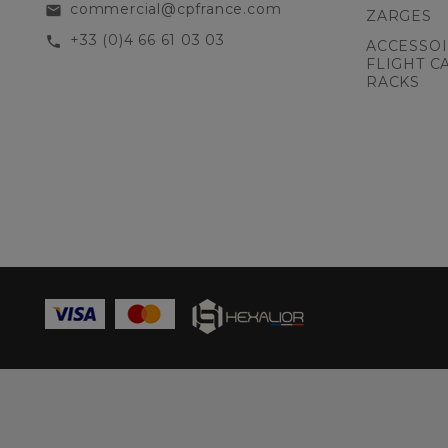
commercial@cpfrance.com
email
ZARGES
+33 (0)4 66 61 03 03
call
ACCESSOI
FLIGHT C
RACKS