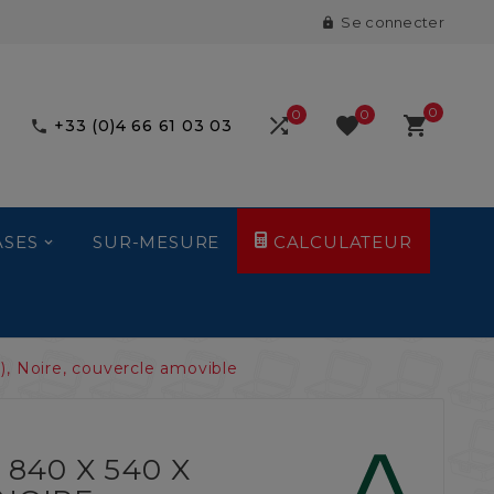
Se connecter

0
0
0



+33 (0)4 66 61 03 03

ASES
SUR-MESURE
CALCULATEUR
, Noire, couvercle amovible
840 X 540 X