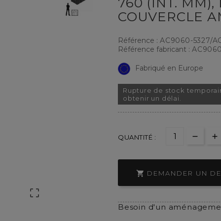
760 (INT. MM),
COUVERCLE A
Référence :
AC9060-5327/A
Référence fabricant :
AC9060
Fabriqué en Europe
Rupture de stock temporai
obtenir un délai.
QUANTITÉ :

DEMANDER UN DE

Besoin d'un aménagemen