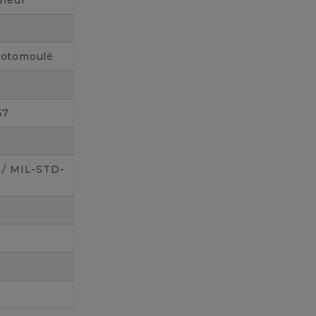
eneur
Rotomoulé
37
 / MIL-STD-