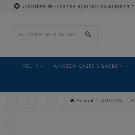

Spécialiste de vos emballages techniques premium

PELI™
AMAZON CASES & RACKS™
Accueil
AMAZON
A