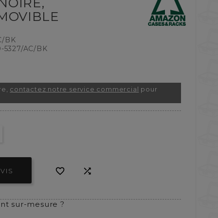
 NOIRE,
MOVIBLE
C/BK
-5327/AC/BK
re,
contactez notre service commercial
pour


VIS
t sur-mesure ?