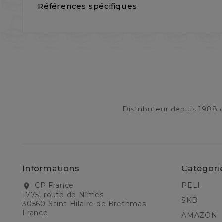
Références spécifiques
Distributeur depuis 1988
Informations
Catégori
CP France
PELI
location_on
1775, route de Nîmes
SKB
30560 Saint Hilaire de Brethmas
France
AMAZON