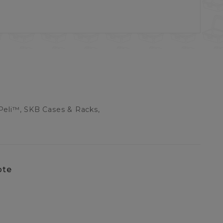
Peli™, SKB Cases & Racks,
pte