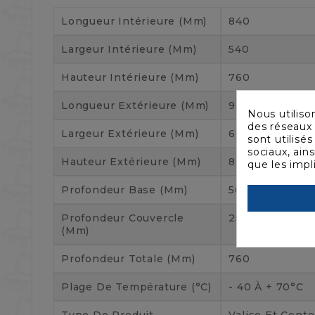
Longueur Intérieure (mm)
840
Largeur Intérieure (mm)
540
Hauteur Intérieure (mm)
760
Longueur Extérieure (mm)
900
Nous utiliso
des réseaux 
Largeur Extérieure (mm)
600
sont utilisé
sociaux, ain
Hauteur Extérieure (mm)
800
que les impl
Profondeur Base (mm)
505
Profondeur Couvercle
255
(mm)
Profondeur Totale (mm)
760
Plage De Température (°C)
- 40 À + 70°C