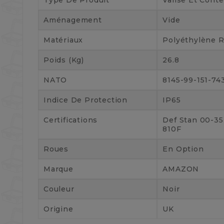
Type De Produit
Valise Et Cont
Aménagement
Vide
Matériaux
Polyéthylène 
Poids (kg)
26.8
NATO
8145-99-151-74
Indice De Protection
IP65
Certifications
Def Stan 00-35
810F
Roues
En Option
Marque
AMAZON
Couleur
Noir
Origine
UK