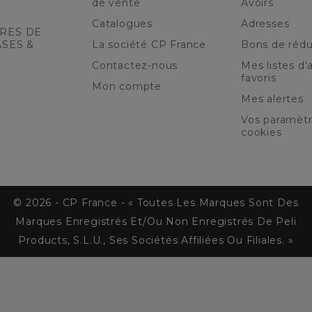
de vente
Avoirs
Catalogues
Adresses
RES DE
ASES &
La société CP France
Bons de rédu
Contactez-nous
Mes listes d'a
favoris
Mon compte
Mes alertes
Vos paramèt
cookies
© 2026 - CP France - « Toutes Les Marques Sont Des
Marques Enregistrés Et/ou Non Enregistrés De Peli
Products, S.L.U., Ses Sociétés Affiliées Ou Filiales. »