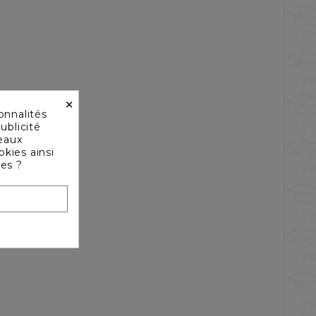
×
onnalités
ublicité
seaux
okies ainsi
les ?