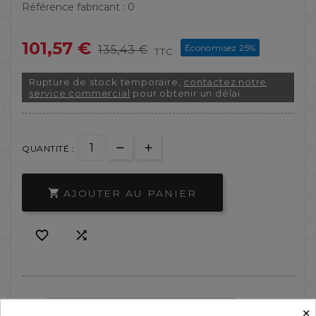
Référence fabricant :
0
101,57 €
Économisez 25%
135,43 €
TTC
Rupture de stock temporaire,
contactez notre
service commercial
pour obtenir un délai.
QUANTITÉ :
AJOUTER AU PANIER



×