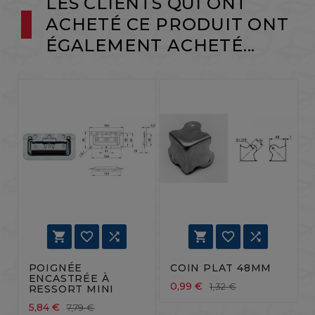
LES CLIENTS QUI ONT
ACHETÉ CE PRODUIT ONT
ÉGALEMENT ACHETÉ...






POIGNÉE
COIN PLAT 48MM
ENCASTRÉE À
0,99 €
1,32 €
RESSORT MINI
5,84 €
7,79 €