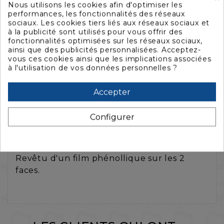
Nous utilisons les cookies afin d'optimiser les
performances, les fonctionnalités des réseaux
sociaux. Les cookies tiers liés aux réseaux sociaux et
à la publicité sont utilisés pour vous offrir des
fonctionnalités optimisées sur les réseaux sociaux,
ainsi que des publicités personnalisées. Acceptez-
vous ces cookies ainsi que les implications associées
La description
à l'utilisation de vos données personnelles ?
Accepter
Caractéristiques
Configurer
Panneau 1,25M x 1,25M de multiplis (7 plis)
de bouleau épaisseur 9,5mm (+-0,5mm).
Revêtu d'un film phénollique sur les 2
faces.