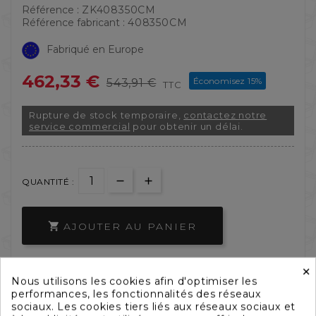
Référence :
ZK408350CM
Référence fabricant :
408350CM
Fabriqué en Europe
462,33 €
Économisez 15%
543,91 €
TTC
Rupture de stock temporaire,
contactez notre
service commercial
pour obtenir un délai.
QUANTITÉ :
AJOUTER AU PANIER

×


Nous utilisons les cookies afin d'optimiser les
performances, les fonctionnalités des réseaux
sociaux. Les cookies tiers liés aux réseaux sociaux et