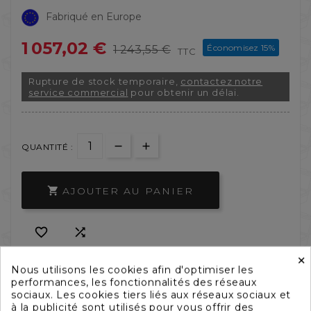
Fabriqué en Europe
1 057,02 €
Économisez 15%
1 243,55 €
TTC
Rupture de stock temporaire,
contactez notre
service commercial
pour obtenir un délai.
QUANTITÉ :
AJOUTER AU PANIER



×
Nous utilisons les cookies afin d'optimiser les
Besoin d'un aménagement sur-mesure ?
performances, les fonctionnalités des réseaux
sociaux. Les cookies tiers liés aux réseaux sociaux et
à la publicité sont utilisés pour vous offrir des