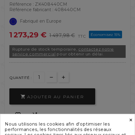
Référence :
ZK408440CM
Référence fabricant :
408440CM
Fabriqué en Europe
1 273,29 €
Économisez 15%
1 497,98 €
TTC
Rupture de stock temporaire,
contactez notre
service commercial
pour obtenir un délai.
QUANTITÉ :
AJOUTER AU PANIER



×
Nous utilisons les cookies afin d'optimiser les
performances, les fonctionnalités des réseaux
sociaux. Les cookies tiers liés aux réseaux sociaux et