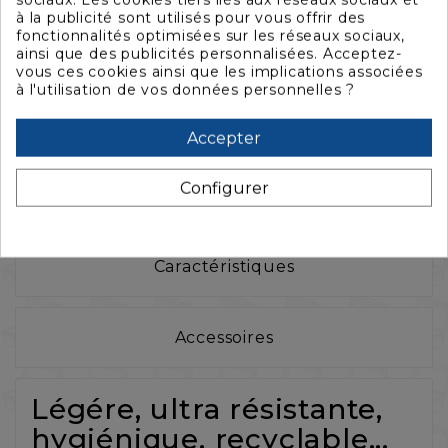
Besoin d'un aménagement sur-mesure ?
à la publicité sont utilisés pour vous offrir des
fonctionnalités optimisées sur les réseaux sociaux,
ainsi que des publicités personnalisées. Acceptez-
vous ces cookies ainsi que les implications associées
à l'utilisation de vos données personnelles ?
Accepter
Configurer
La description
Caractéristiques
Accessoires
Légére, ultra résistante,
hygiénique, recyclable...