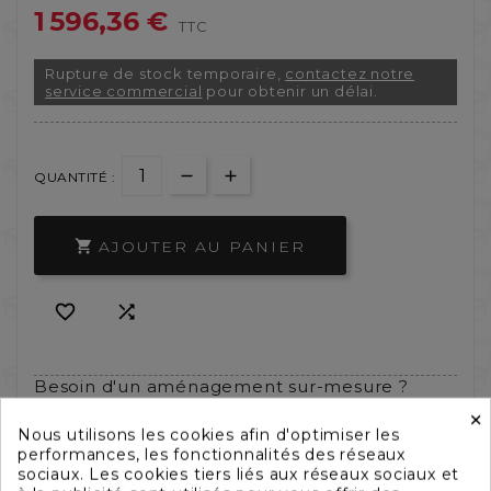
1 596,36 €
TTC
Rupture de stock temporaire,
contactez notre
service commercial
pour obtenir un délai.
QUANTITÉ :
AJOUTER AU PANIER



Besoin d'un aménagement sur-mesure ?
×
Nous utilisons les cookies afin d'optimiser les
performances, les fonctionnalités des réseaux
sociaux. Les cookies tiers liés aux réseaux sociaux et