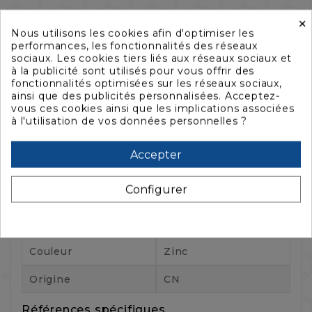
×
Nous utilisons les cookies afin d'optimiser les
Caractéristiques
performances, les fonctionnalités des réseaux
sociaux. Les cookies tiers liés aux réseaux sociaux et
à la publicité sont utilisés pour vous offrir des
fonctionnalités optimisées sur les réseaux sociaux,
Marque
PENN ELCOM
ainsi que des publicités personnalisées. Acceptez-
vous ces cookies ainsi que les implications associées
Référence :
9410
à l'utilisation de vos données personnelles ?
Référence fabricant :
C1352Z
Accepter
Fiche technique
Configurer
Matériaux
Acier
Marque
PENN ELCOM
Couleur
Zinc
Origine
CN
Références spécifiques