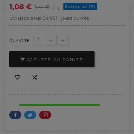
1,08 €
Économisez 25%
1,44 €
TTC
Livraison sous 24/48H jours ouvrés
QUANTITÉ :
AJOUTER AU PANIER


