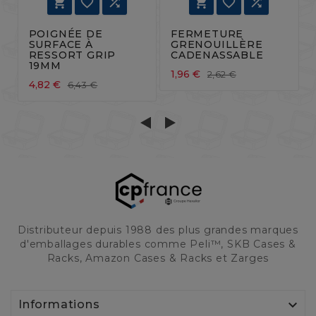






POIGNÉE DE
FERMETURE
SURFACE À
GRENOUILLÈRE
RESSORT GRIP
CADENASSABLE
19MM
1,96 €
2,62 €
4,82 €
6,43 €
Distributeur depuis 1988 des plus grandes marques
d'emballages durables comme Peli™, SKB Cases &
Racks, Amazon Cases & Racks et Zarges

Informations