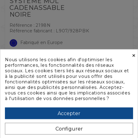
SYSTÈME MOL
CADENASSABLE
NOIRE
Référence :
2198N
Référence fabricant :
L907/928PBK
Fabriqué en Europe
×
17,26 €
Économisez 25%
23,02 €
TTC
Nous utilisons les cookies afin d'optimiser les
performances, les fonctionnalités des réseaux
sociaux. Les cookies tiers liés aux réseaux sociaux et
Rupture de stock temporaire,
contactez notre
à la publicité sont utilisés pour vous offrir des
service commercial
pour obtenir un délai.
fonctionnalités optimisées sur les réseaux sociaux,
ainsi que des publicités personnalisées. Acceptez-
vous ces cookies ainsi que les implications associées
à l'utilisation de vos données personnelles ?
QUANTITÉ :
Accepter
AJOUTER AU PANIER

Configurer