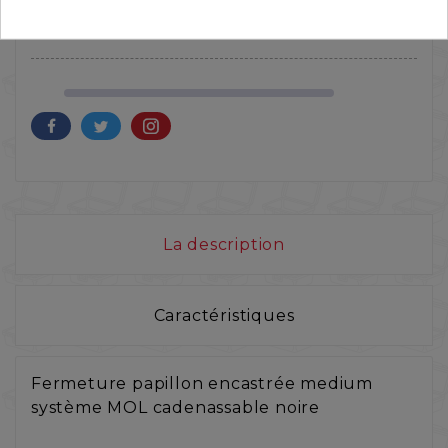


La description
Caractéristiques
Fermeture papillon encastrée medium
système MOL cadenassable noire