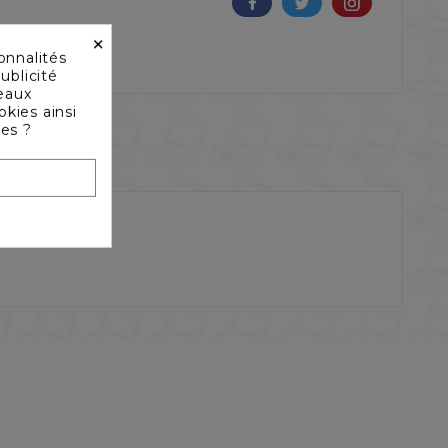
×
onnalités
ublicité
seaux
okies ainsi
les ?