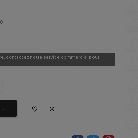
9
20
re,
contactez notre service commercial
pour


ER