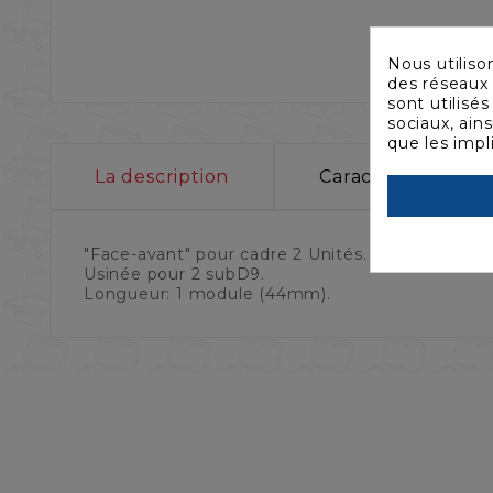
Nous utiliso
des réseaux 
sont utilisé
sociaux, ain
que les impl
La description
Caractéristiques
"Face-avant" pour cadre 2 Unités.
Usinée pour 2 subD9.
Longueur: 1 module (44mm).