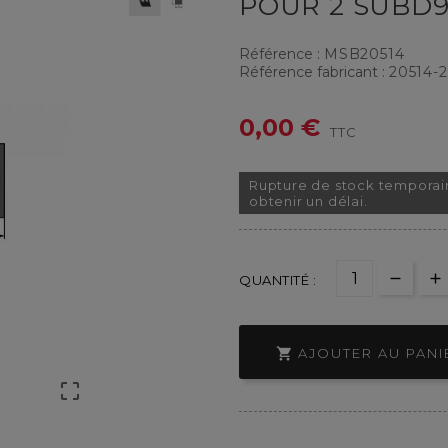
POUR 2 SUBD
Référence :
MSB20514
Référence fabricant :
20514-
0,00 €
TTC
Rupture de stock temporai
obtenir un délai.
QUANTITÉ :

AJOUTER AU PANI
