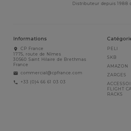
Distributeur depuis 1988
Informations
Catégori
CP France
PELI
location_on
1775, route de Nîmes
SKB
30560 Saint Hilaire de Brethmas
France
AMAZON
commercial@cpfrance.com
email
ZARGES
+33 (0)4 66 61 03 03
call
ACCESSOI
FLIGHT C
RACKS