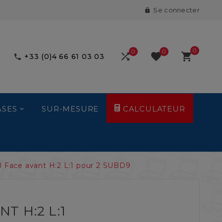
Se connecter

0
0
0



+33 (0)4 66 61 03 03

ASES
SUR-MESURE
CALCULATEUR
 Face avant H:2 L:1 pour 2 SUBD9
T H:2 L:1