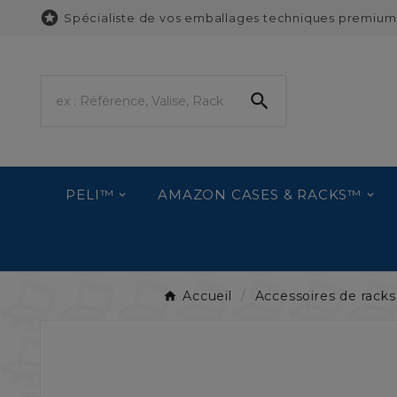

Spécialiste de vos emballages techniques premium

PELI™
AMAZON CASES & RACKS™
Accueil
Accessoires de rack