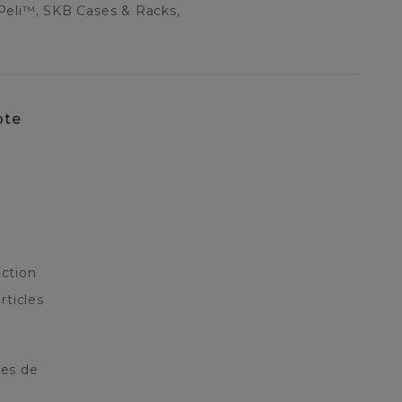
Peli™, SKB Cases & Racks,
pte
ction
rticles
res de