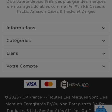
Distributeur depuis 1988 des plus grandes marques
d'emballages durables comme Peli™, SKB Cases &
Racks, Amazon Cases & Racks et Zarges

Informations

Catégories

Liens

Votre Compte
© 2026 - CP France - « Toutes Les Marques Sont Des
Marques Enregistrés Et/ou Non Enregistrés De Peli
Products, S.L.U., Ses Sociétés Affiliées Ou Filiales. »