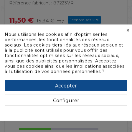
Référence fabricant :
87223VR
11,50 €
Économisez 25%
15,34 €
TTC
×
Livraison sous 24/48H jours ouvrés
Nous utilisons les cookies afin d'optimiser les
performances, les fonctionnalités des réseaux
Derniers articles en stock
sociaux. Les cookies tiers liés aux réseaux sociaux et
à la publicité sont utilisés pour vous offrir des
fonctionnalités optimisées sur les réseaux sociaux,
ainsi que des publicités personnalisées. Acceptez-
QUANTITÉ :
vous ces cookies ainsi que les implications associées
à l'utilisation de vos données personnelles ?
AJOUTER AU PANIER

Accepter
Configurer

