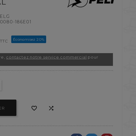
AL
VELG
-0080-186E01
Économisez 20%
TTC
re,
contactez notre service commercial
pour


ER