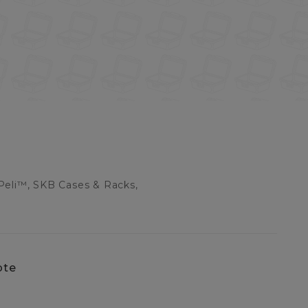
Peli™, SKB Cases & Racks,
pte