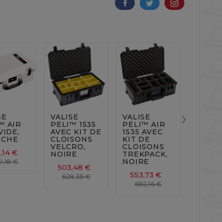












›
SE
VALISE
VALISE
VALIS
™ AIR
PELI™ 1535
PELI™ AIR
PELI™
VIDE,
AVEC KIT DE
1535 AVEC
1535 V
NCHE
CLOISONS
KIT DE
ORAN
VELCRO,
CLOISONS
,14 €
360,1
NOIRE
TREKPACK,
NOIRE
0,18 €
450,
503,48 €
553,73 €
629,35 €
692,16 €