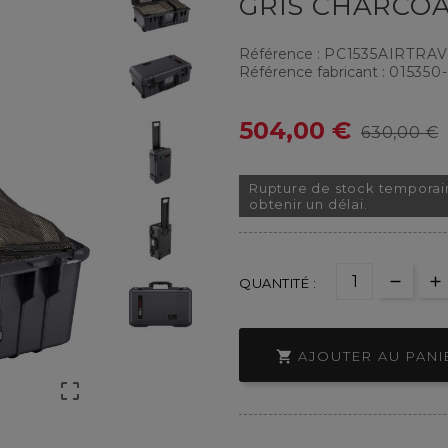
GRIS CHARCO
Référence :
PC1535AIRTRA
Référence fabricant :
015350
504,00 €
630,00 €
Rupture de stock temporai
obtenir un délai.
QUANTITÉ :

AJOUTER AU PANI
