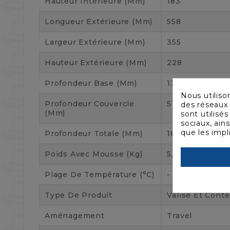
Hauteur Intérieure (mm)
183
Longueur Extérieure (mm)
558
Largeur Extérieure (mm)
355
Hauteur Extérieure (mm)
228
Profondeur Base (mm)
132
Nous utiliso
Profondeur Couvercle
51
des réseaux 
(mm)
sont utilisé
sociaux, ain
que les impl
Profondeur Totale (mm)
183
Poids Avec Mousse (kg)
5,5
Plage De Température (°C)
- 51 À + 71°C
Type De Produit
Valise Et Cont
Aménagement
Travel