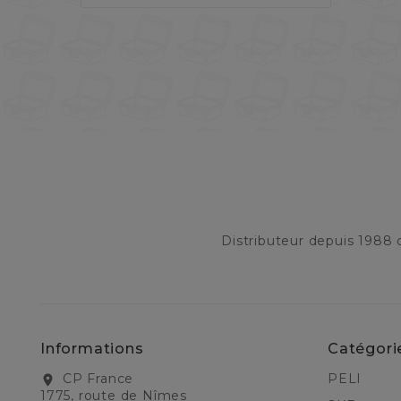
Distributeur depuis 1988
Informations
Catégori
CP France
PELI
location_on
1775, route de Nîmes