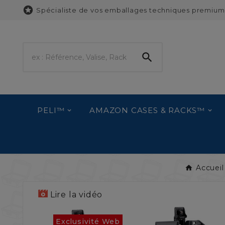

Spécialiste de vos emballages techniques premium

PELI™
AMAZON CASES & RACKS™
Accueil
Lire la vidéo
Exclusivité Web