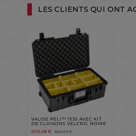
LES CLIENTS QUI ONT 




VALISE PELI™ 1535 AVEC KIT
DE CLOISONS VELCRO, NOIRE
503,48 €
629,35 €