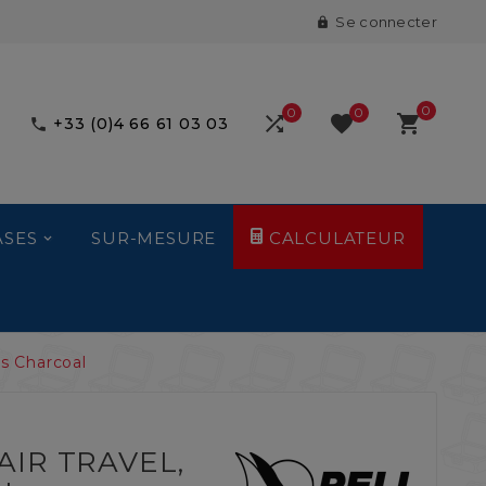
Se connecter

0
0
0



+33 (0)4 66 61 03 03

ASES
SUR-MESURE
CALCULATEUR
is Charcoal
AIR TRAVEL,