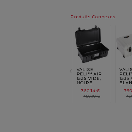
Produits Connexes






‹
VALISE
VALI
PELI™ AIR
PELI
1535 VIDE,
1535 
NOIRE
BLA
360,14 €
360
450,18 €
45