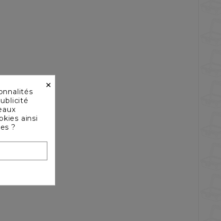
×
onnalités
ublicité
seaux
okies ainsi
les ?