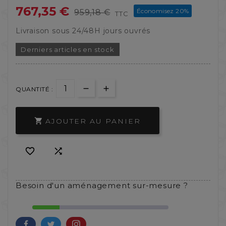
767,35 €
Économisez 20%
959,18 €
TTC
Livraison sous 24/48H jours ouvrés
Derniers articles en stock
QUANTITÉ :
AJOUTER AU PANIER



Besoin d'un aménagement sur-mesure ?