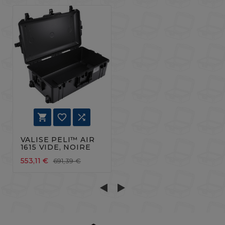



VALISE PELI™ AIR
1615 VIDE, NOIRE
553,11 €
691,39 €