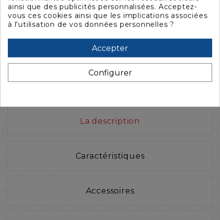
ainsi que des publicités personnalisées. Acceptez-
vous ces cookies ainsi que les implications associées



à l'utilisation de vos données personnelles ?
VALISE PELI™ AIR 1755 AVEC MOUSSE
PRÉDÉCOUPÉE, NOIRE
Accepter
873,23 €
1 091,53 €
Configurer
La description
Caractéristiques
Accessoires