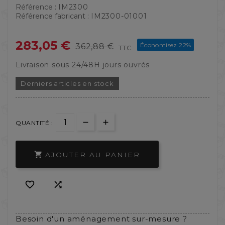
Référence :
IM2300
Référence fabricant :
IM2300-01001
283,05 €
Économisez 22%
362,88 €
TTC
Livraison sous 24/48H jours ouvrés
Derniers articles en stock
QUANTITÉ :
AJOUTER AU PANIER



Besoin d'un aménagement sur-mesure ?