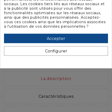
sociaux. Les cookies tiers liés aux réseaux sociaux et
à la publicité sont utilisés pour vous offrir des
fonctionnalités optimisées sur les réseaux sociaux,
ainsi que des publicités personnalisées. Acceptez-
vous ces cookies ainsi que les implications associées



à l'utilisation de vos données personnelles ?
VALISE STORM 2300 VIDE, NOIRE
V
Accepter
P
245,43 €
314,65 €
2
Configurer
La description
Caractéristiques