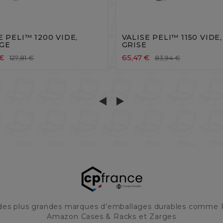







E PELI™ 1200 VIDE,
VALISE PELI™ 1150 VIDE,
GE
GRISE
 €
65,47 €
127,81 €
83,94 €
 des plus grandes marques d'emballages durables comme 
Amazon Cases & Racks et Zarges