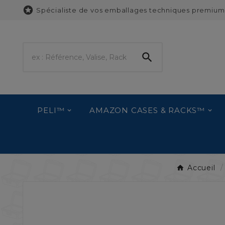

Spécialiste de vos emballages techniques premium

PELI™
AMAZON CASES & RACKS™
Accueil