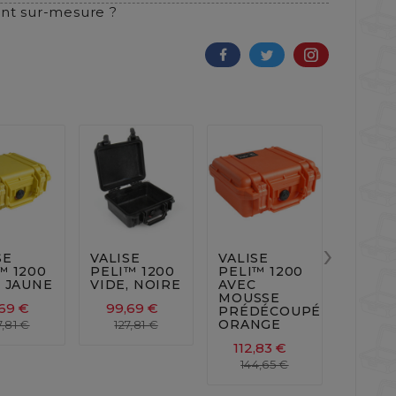
t sur-mesure ?












›
SE
VALISE
VALISE
VALIS
™ 1200
PELI™ 1200
PELI™ 1200
PELI™
, JAUNE
VIDE, NOIRE
AVEC
AVEC
MOUSSE
MOUS
69 €
99,69 €
PRÉDÉCOUPÉE,
PRÉDÉ
ORANGE
JAUNE
7,81 €
127,81 €
112,83 €
112,8
144,65 €
144,