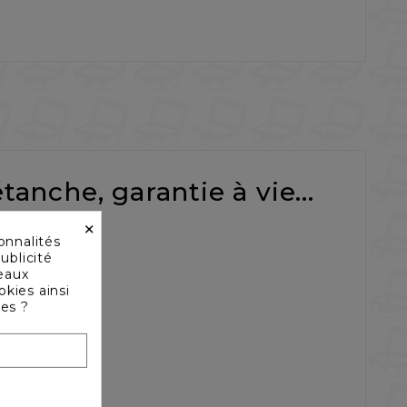
tanche, garantie à vie...
×
onnalités
ublicité
seaux
okies ainsi
les ?
ession