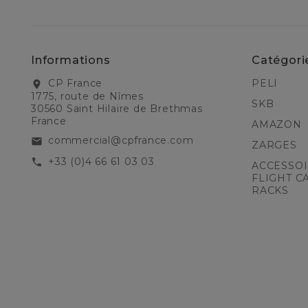
Informations
Catégori
CP France
PELI
location_on
1775, route de Nîmes
SKB
30560 Saint Hilaire de Brethmas
France
AMAZON
commercial@cpfrance.com
email
ZARGES
+33 (0)4 66 61 03 03
call
ACCESSOI
FLIGHT C
RACKS