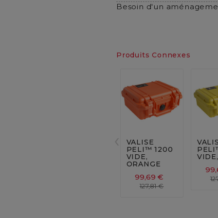
Besoin d'un aménagemen
Produits Connexes






‹
VALISE
VALI
PELI™ 1200
PELI
VIDE,
VIDE
ORANGE
99,
99,69 €
12
127,81 €