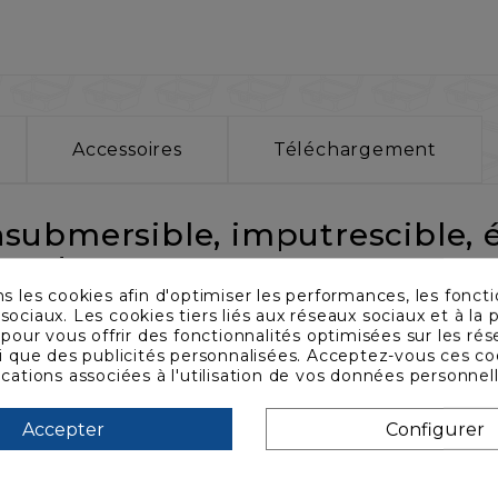
Accessoires
Téléchargement
insubmersible, imputrescible, é
es !
ns les cookies afin d'optimiser les performances, les foncti
sociaux. Les cookies tiers liés aux réseaux sociaux et à la p
38 x 184 x 104
s pour vous offrir des fonctionnalités optimisées sur les ré
si que des publicités personnalisées. Acceptez-vous ces co
nce injecté
ications associées à l'utilisation de vos données personnel
our cadenas, valve automatique d'équilibrage de pr
Accepter
Configurer
n (indice IP67)
usse prédécoupée