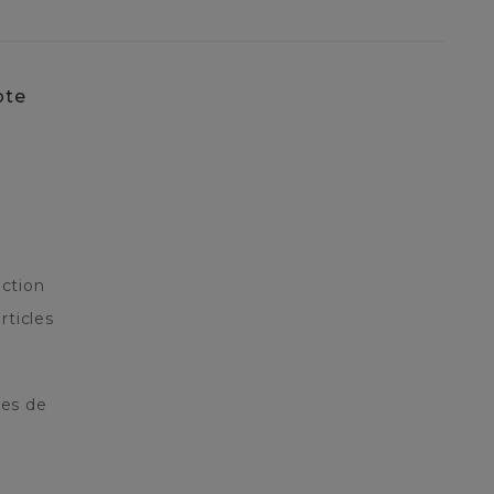
pte
ction
rticles
res de