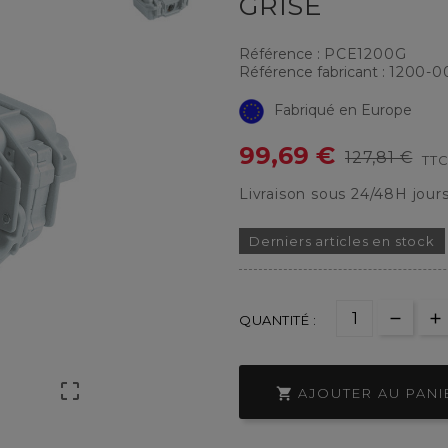
GRISE
Référence :
PCE1200G
Référence fabricant :
1200-0
Fabriqué en Europe
99,69 €
127,81 €
TT
Livraison sous 24/48H jour
Derniers articles en stock
QUANTITÉ :


AJOUTER AU PANI