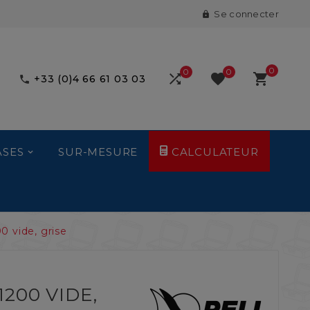
Se connecter

0
0
0



+33 (0)4 66 61 03 03

ASES
SUR-MESURE
CALCULATEUR
0 vide, grise
1200 VIDE,