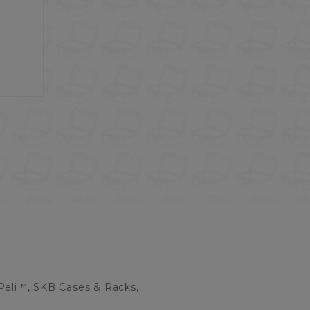

Peli™, SKB Cases & Racks,