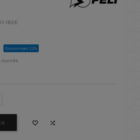
01-180E
Économisez 22%
C
s ouvrés


ER