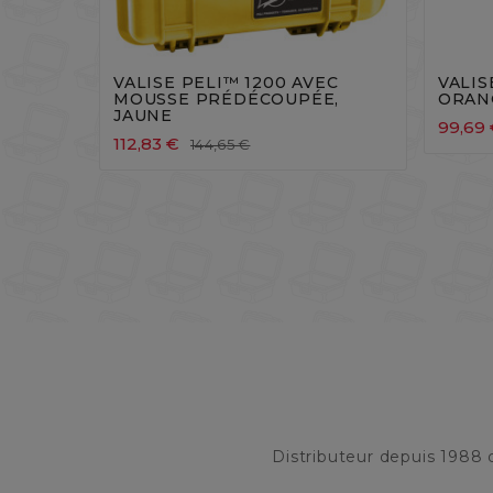




VALISE PELI™ 1200 AVEC
VALIS
MOUSSE PRÉDÉCOUPÉE,
ORAN
JAUNE
99,69
112,83 €
144,65 €
Distributeur depuis 1988