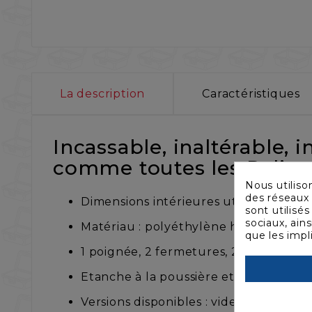
La description
Caractéristiques
Incassable, inaltérable, 
comme toutes les Pelicas
Nous utiliso
des réseaux 
Dimensions intérieures utiles (mm) : 2
sont utilisé
sociaux, ain
Matériau : polyéthylène haute résista
que les impl
1 poignée, 2 fermetures, 2 anneaux p
Etanche à la poussière et à l'immersio
Versions disponibles : vide, avec mo