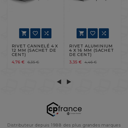






RIVET CANNELÉ 4 X
RIVET ALUMINIUM
12 MM (SACHET DE
4 X 16 MM (SACHET
CENT)
DE CENT)
4,76 €
3,35 €
6,35 €
4,46 €
Distributeur depuis 1988 des plus grandes marques