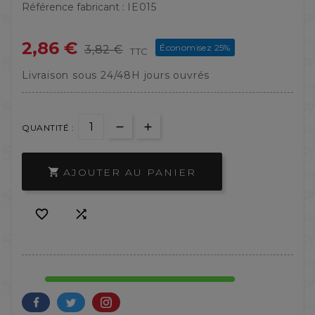
Référence fabricant :
IE015
2,86 €
Économisez 25%
3,82 €
TTC
Livraison sous 24/48H jours ouvrés
QUANTITÉ :
AJOUTER AU PANIER


