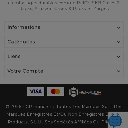
d'emballages durables comme Peli™, SKB Cases &
Racks, Amazon Cases & Racks et Zarges

Informations

Catégories

Liens

Votre Compte
© 2026 - CP France - « Toutes Les Marques Sont Des
Marques Enregistrés Et/ou Non Enregistrés De Peli
Products, S.L.U., Ses Sociétés Affiliées Ou Filiales. »