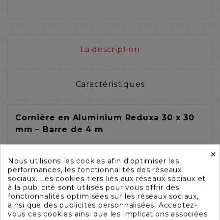
La description
Caractéristiques
Cornière en Aluminium Reduxa 30 x 30
mm – Barre de 4 m
×
Optez pour une solution alliant robustesse
Nous utilisons les cookies afin d'optimiser les
performances, les fonctionnalités des réseaux
et durabilité avec notre cornière en
sociaux. Les cookies tiers liés aux réseaux sociaux et
aluminium
Reduxa
de
30 x 30 mm
, vendue
à la publicité sont utilisés pour vous offrir des
en
barre de 4 mètres
. Conçue à partir
fonctionnalités optimisées sur les réseaux sociaux,
ainsi que des publicités personnalisées. Acceptez-
d’un aluminium bas carbone, elle garantit
vous ces cookies ainsi que les implications associées
une empreinte écologique réduite tout en