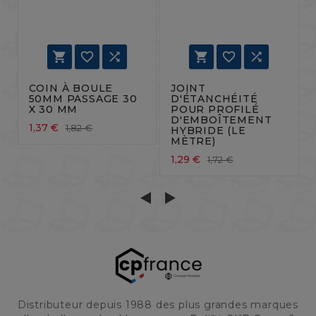






COIN À BOULE
JOINT
50MM PASSAGE 30
D'ÉTANCHÉITÉ
X 30 MM
POUR PROFILÉ
D'EMBOÎTEMENT
1,37 €
1,82 €
HYBRIDE (LE
MÈTRE)
1,29 €
1,72 €
Distributeur depuis 1988 des plus grandes marques