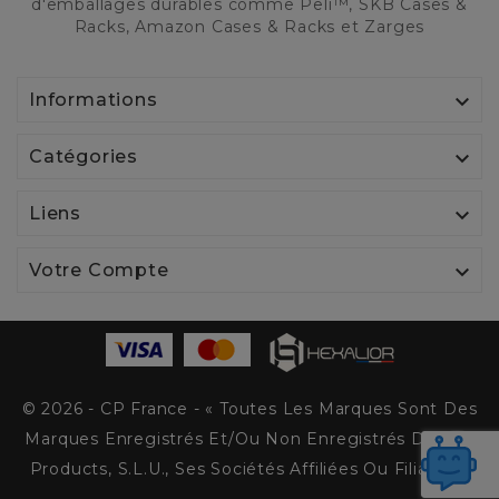
d'emballages durables comme Peli™, SKB Cases &
Racks, Amazon Cases & Racks et Zarges

Informations

Catégories

Liens

Votre Compte
© 2026 - CP France - « Toutes Les Marques Sont Des
Marques Enregistrés Et/ou Non Enregistrés De Peli
Products, S.L.U., Ses Sociétés Affiliées Ou Filiales. »