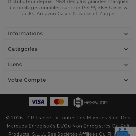
Distributeur depuis 1988 des plus grandes marques
d'emballages durables comme Peli™, SKB Cases &
Racks, Amazon Cases & Racks et Zarges

Informations

Catégories

Liens

Votre Compte
© 2026 - CP France - « Toutes Les Marques Sont Des
Marques Enregistrés Et/ou Non Enregistrés De Peli
Products, S.L.U., Ses Sociétés Affiliées Ou Filiales. »