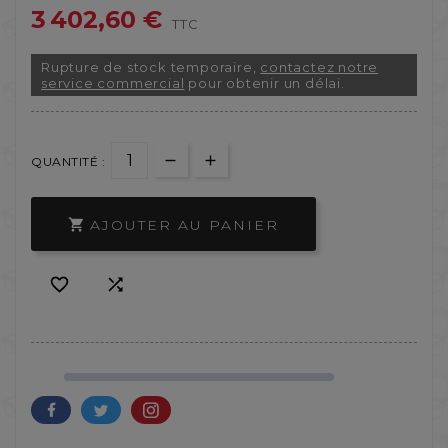
3 402,60 €
TTC
Rupture de stock temporaire,
contactez notre
service commercial
pour obtenir un délai.
QUANTITÉ :
AJOUTER AU PANIER


