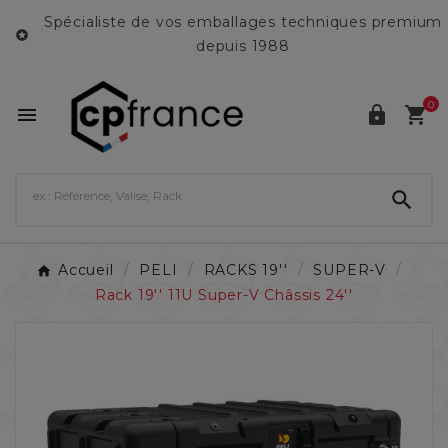
Spécialiste de vos emballages techniques premium

depuis 1988
0




Accueil
PELI
RACKS 19''
SUPER-V
Rack 19'' 11U Super-V Châssis 24''