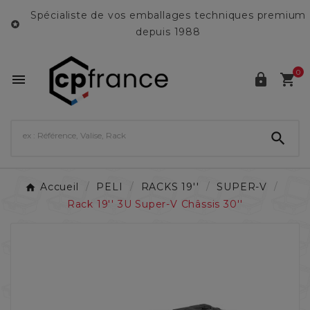
Spécialiste de vos emballages techniques premium

depuis 1988
0




Accueil
PELI
RACKS 19''
SUPER-V
Rack 19'' 3U Super-V Châssis 30''