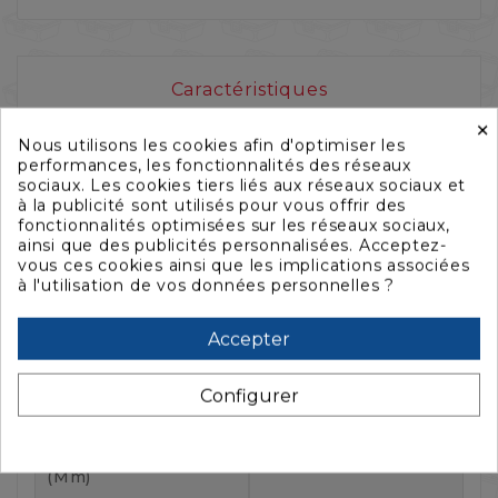
Caractéristiques
×
Nous utilisons les cookies afin d'optimiser les
performances, les fonctionnalités des réseaux
sociaux. Les cookies tiers liés aux réseaux sociaux et
à la publicité sont utilisés pour vous offrir des
fonctionnalités optimisées sur les réseaux sociaux,
ainsi que des publicités personnalisées. Acceptez-
Référence :
HG-SUPERV303UM6
vous ces cookies ainsi que les implications associées
à l'utilisation de vos données personnelles ?
Référence fabricant :
SUPER-V-3U-30-M6
Accepter
Fiche technique
Longueur Extérieure
1062
Configurer
(mm)
Largeur Extérieure
605
(mm)