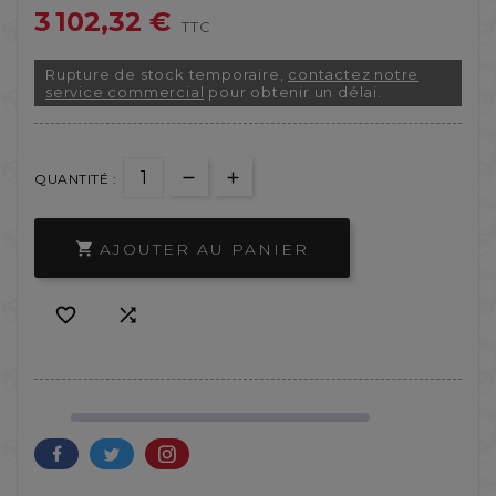
3 102,32 €
TTC
Rupture de stock temporaire,
contactez notre
service commercial
pour obtenir un délai.
QUANTITÉ :
AJOUTER AU PANIER


