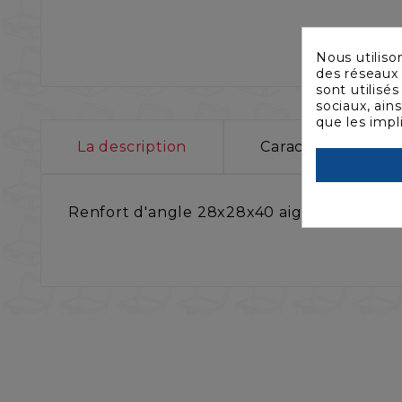
Nous utiliso
des réseaux 
sont utilisé
sociaux, ain
que les impl
La description
Caractéristiques
Renfort d'angle 28x28x40 aigu 4 trous noi