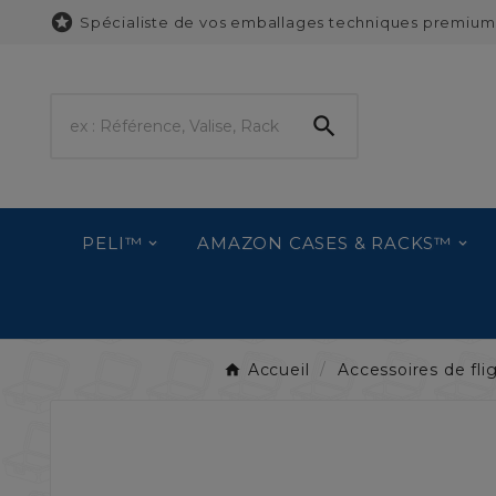

Spécialiste de vos emballages techniques premium

PELI™
AMAZON CASES & RACKS™
Accueil
Accessoires de fli