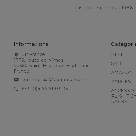
Distributeur depuis 1988
Informations
Catégori
CP France
PELI
location_on
1775, route de Nîmes
SKB
30560 Saint Hilaire de Brethmas
France
AMAZON
commercial@cpfrance.com
email
ZARGES
+33 (0)4 66 61 03 03
call
ACCESSOI
FLIGHT C
RACKS