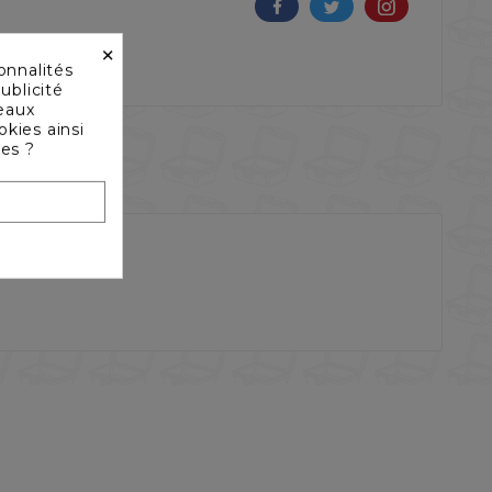
×
onnalités
ublicité
seaux
okies ainsi
les ?