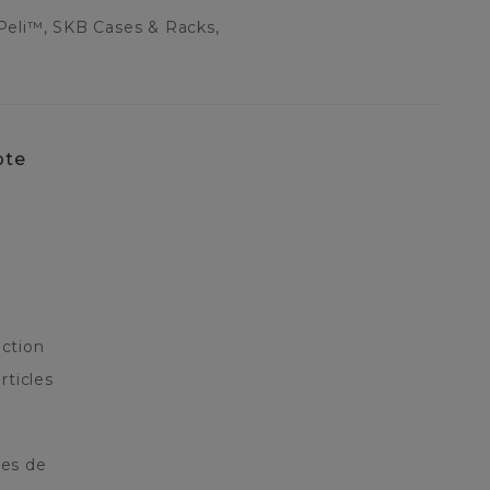
Peli™, SKB Cases & Racks,
pte
ction
rticles
res de