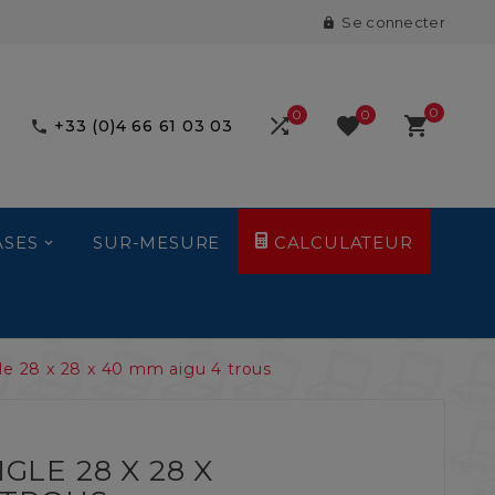
Se connecter

0
0
0



+33 (0)4 66 61 03 03

ASES
SUR-MESURE
CALCULATEUR
le 28 x 28 x 40 mm aigu 4 trous
GLE 28 X 28 X