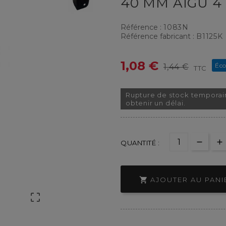
40 MM AIGU 4
Référence :
1083N
Référence fabricant :
B1125K
1,08 €
Éco
1,44 €
TTC
Rupture de stock temporai
obtenir un délai.
QUANTITÉ :

AJOUTER AU PANI
