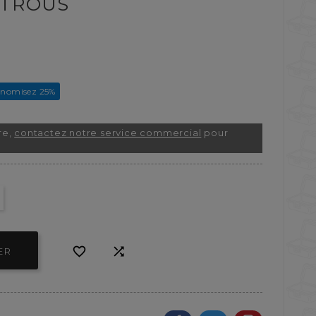
 TROUS
nomisez 25%
re,
contactez notre service commercial
pour


ER