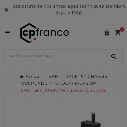
Spécialiste de vos emballages techniques premium

depuis 1988
0




Accueil
SKB
RACK 19'' CHASSIS
SUSPENDU
SHOCK-RACKS 20''
SKB Rack 20R904W / 3SKB-R04U20W