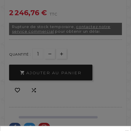
2 246,76 €
TTC
Rupture de stock temporaire,
contactez notre
service commercial
pour obtenir un délai.
QUANTITÉ :
AJOUTER AU PANIER


