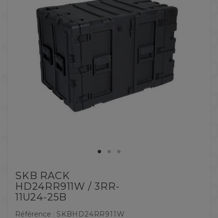
SKB RACK
HD24RR911W / 3RR-
11U24-25B
Référence :
SKBHD24RR911W