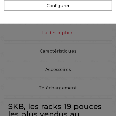
Configurer
La description
Caractéristiques
Accessoires
Téléchargement
SKB, les racks 19 pouces
les plus vendus au