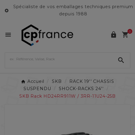
Spécialiste de vos emballages techniques premium

depuis 1988
0




Accueil
SKB
RACK 19'' CHASSIS
SUSPENDU
SHOCK-RACKS 24''
SKB Rack HD24RR911W / 3RR-11U24-25B