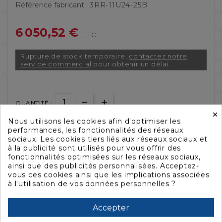
Référence fabricant :
3RR-11U24-25B
6 050,52 €
TTC
Rupture de stock temporaire,
contactez notre
service commercial
pour obtenir un délai.
QUANTITÉ :
×
Nous utilisons les cookies afin d'optimiser les
performances, les fonctionnalités des réseaux
AJOUTER AU PANIER

sociaux. Les cookies tiers liés aux réseaux sociaux et
à la publicité sont utilisés pour vous offrir des
fonctionnalités optimisées sur les réseaux sociaux,


ainsi que des publicités personnalisées. Acceptez-
vous ces cookies ainsi que les implications associées
à l'utilisation de vos données personnelles ?
Accepter