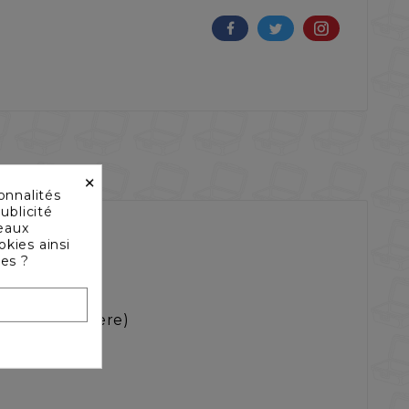
×
onnalités
ublicité
seaux
okies ainsi
les ?
ouvercle arrière)