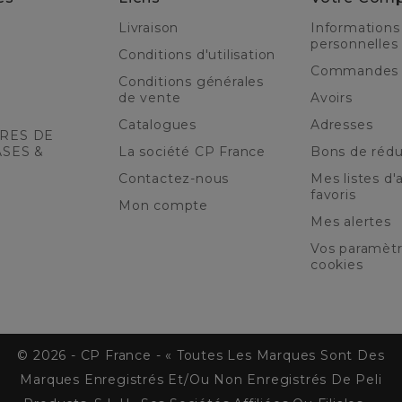
Livraison
Informations
personnelles
Conditions d'utilisation
Commandes
Conditions générales
de vente
Avoirs
Catalogues
Adresses
RES DE
ASES &
La société CP France
Bons de rédu
Contactez-nous
Mes listes d'a
favoris
Mon compte
Mes alertes
Vos paramèt
cookies
© 2026 - CP France - « Toutes Les Marques Sont Des
Marques Enregistrés Et/ou Non Enregistrés De Peli