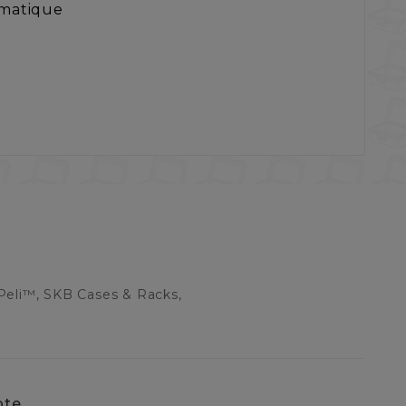
omatique
Peli™, SKB Cases & Racks,
pte