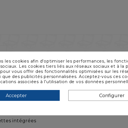
ns les cookies afin d'optimiser les performances, les foncti
sociaux. Les cookies tiers liés aux réseaux sociaux et à la p
s pour vous offrir des fonctionnalités optimisées sur les ré
 les plus vendus au monde !
si que des publicités personnalisées. Acceptez-vous ces co
ications associées à l'utilisation de vos données personnel
omériques avec châssis fixe
Accepter
Configurer
uces x 4 U x 736 mm (montants 19" avant à fond du c
ance rotomoulé
ettes intégrées