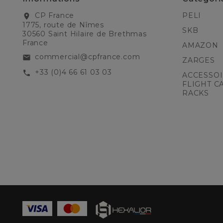
CP France
PELI
location_on
1775, route de Nîmes
SKB
30560 Saint Hilaire de Brethmas
France
AMAZON
commercial@cpfrance.com
email
ZARGES
+33 (0)4 66 61 03 03
call
ACCESSOI
FLIGHT C
RACKS