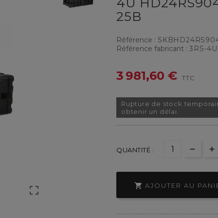
4U HD24RS904
25B
Référence :
SKBHD24RS90
Référence fabricant :
3RS-4U
3 981,60 €
TTC
Rupture de stock temporai
obtenir un délai.
QUANTITÉ :

AJOUTER AU PANI
