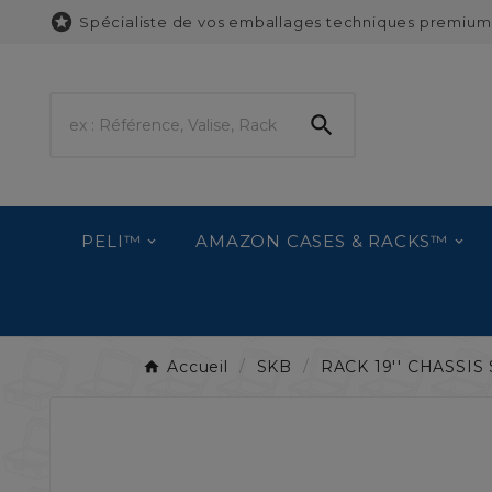

Spécialiste de vos emballages techniques premium

PELI™
AMAZON CASES & RACKS™
Accueil
SKB
RACK 19'' CHASSI