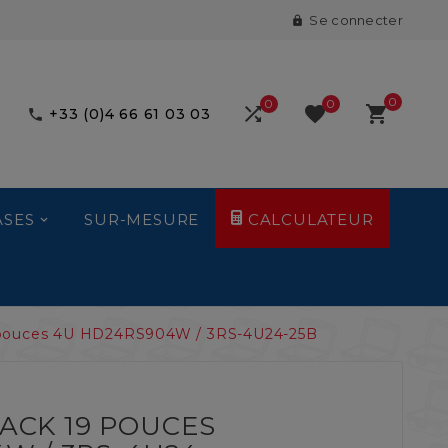
Se connecter

0
0
0



+33 (0)4 66 61 03 03

ASES
SUR-MESURE
CALCULATEUR
 pouces 4U HD24RS904W / 3RS-4U24-25B
ACK 19 POUCES