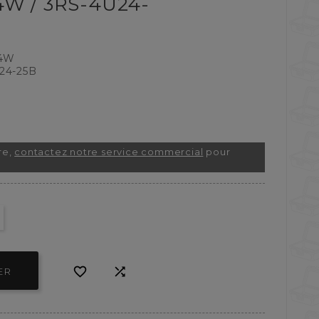
W / 3RS-4U24-
4W
24-25B
re,
contactez notre service commercial
pour


ER