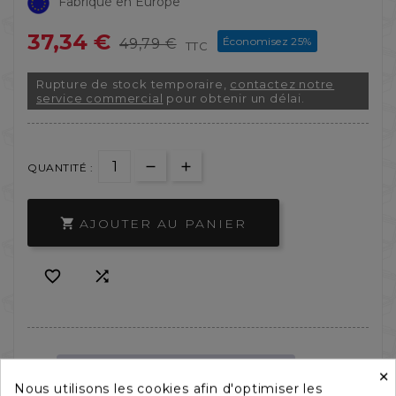
Fabriqué en Europe
37,34 €
Économisez 25%
49,79 €
TTC
Rupture de stock temporaire,
contactez notre
service commercial
pour obtenir un délai.
QUANTITÉ :
AJOUTER AU PANIER



×
Nous utilisons les cookies afin d'optimiser les