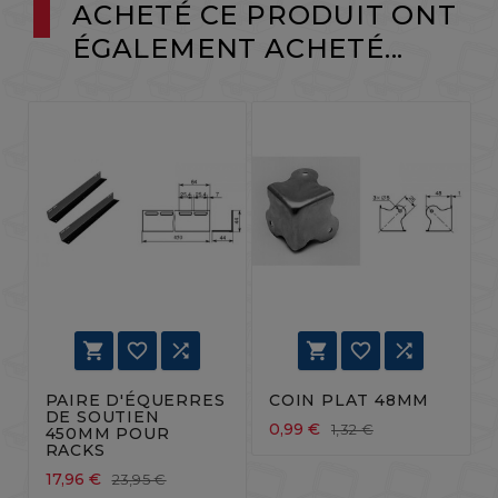
ACHETÉ CE PRODUIT ONT
ÉGALEMENT ACHETÉ...






PAIRE D'ÉQUERRES
COIN PLAT 48MM
DE SOUTIEN
0,99 €
1,32 €
450MM POUR
RACKS
17,96 €
23,95 €