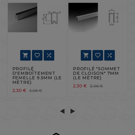






PROFILÉ
PROFILÉ "SOMMET
D'EMBOÎTEMENT
DE CLOISON" 7MM
FEMELLE 9.5MM (LE
(LE MÈTRE)
MÈTRE)
2,30 €
3,06 €
2,30 €
3,06 €