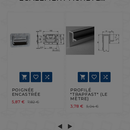






POIGNÉE
PROFILÉ
ENCASTRÉE
"TRAPFAST" (LE
MÈTRE)
5,87 €
7,82 €
3,78 €
5,04 €