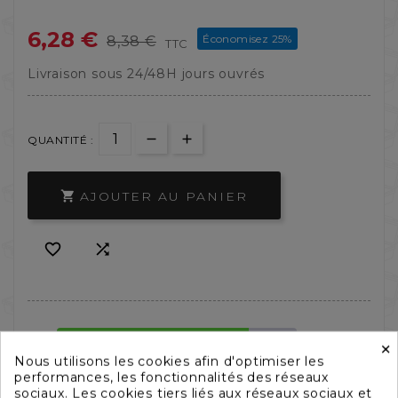
6,28 €
Économisez 25%
8,38 €
TTC
Livraison sous 24/48H jours ouvrés
QUANTITÉ :
AJOUTER AU PANIER



×
Nous utilisons les cookies afin d'optimiser les
performances, les fonctionnalités des réseaux
sociaux. Les cookies tiers liés aux réseaux sociaux et