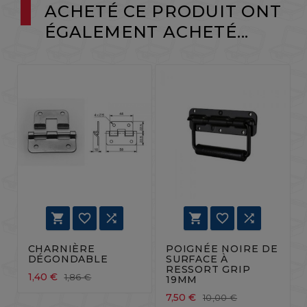
ACHETÉ CE PRODUIT ONT
ÉGALEMENT ACHETÉ...






CHARNIÈRE
POIGNÉE NOIRE DE
DÉGONDABLE
SURFACE À
RESSORT GRIP
1,40 €
1,86 €
19MM
7,50 €
10,00 €