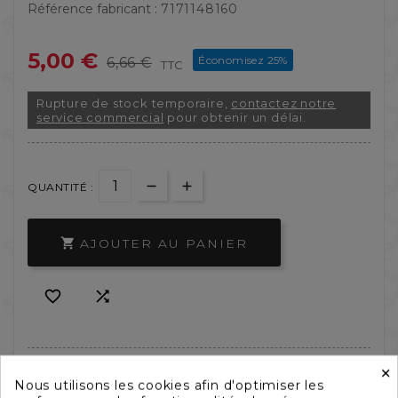
Référence fabricant :
7171148160
5,00 €
Économisez 25%
6,66 €
TTC
Rupture de stock temporaire,
contactez notre
service commercial
pour obtenir un délai.
QUANTITÉ :
AJOUTER AU PANIER



×
Nous utilisons les cookies afin d'optimiser les