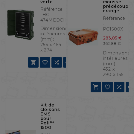
verte
mousse
prédécoupée
Référence
orange
:
HG-
Référence
474MEDCHEST38DV
:
Dimensions
PC1500X
intérieures
283,05 €
(mm):
Prix 
Prix
362,88 €
756 x 454
x 274
Dimensions
intérieures




(mm):
432 x
290 x 155



Kit de
cloisons
EMS
pour
Peli™
1500