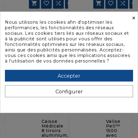







×
Caisse
Caisse
Nous utilisons les cookies afin d'optimiser les
Médicale
Médicale
performances, les fonctionnalités des réseaux
4 tiroirs
8 tiroirs
sociaux. Les cookies tiers liés aux réseaux sociaux et
aluminium,
aluminium,
à la publicité sont utilisés pour vous offrir des
verte
noire
fonctionnalités optimisées sur les réseaux sociaux,
Référence
Référence
ainsi que des publicités personnalisées. Acceptez-
:
HG-
:
HG-
vous ces cookies ainsi que les implications associées
474MEDCHEST34DV
474MEDCHE
à l'utilisation de vos données personnelles ?
Dimensions
Dimensions
intérieures
intérieures
Accepter
(mm):
(mm):
756 x 454
756 x 454
x 274
x 274
Configurer







Caisse
Valise
Médicale
Peli™
8 tiroirs
1500
aluminium,
avec