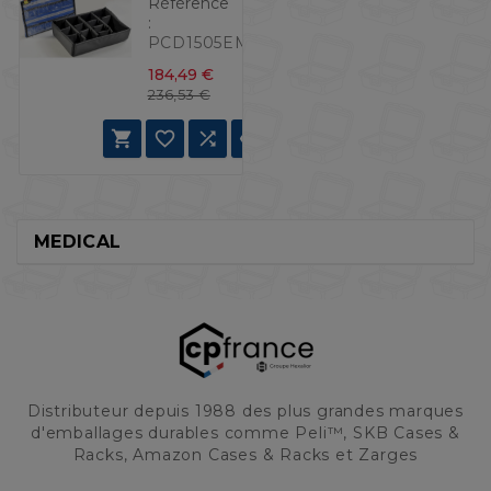
Référence
:
PCD1505EMS
184,49 €
Prix de base
Prix
236,53 €




MEDICAL
Distributeur depuis 1988 des plus grandes marques
d'emballages durables comme Peli™, SKB Cases &
Racks, Amazon Cases & Racks et Zarges