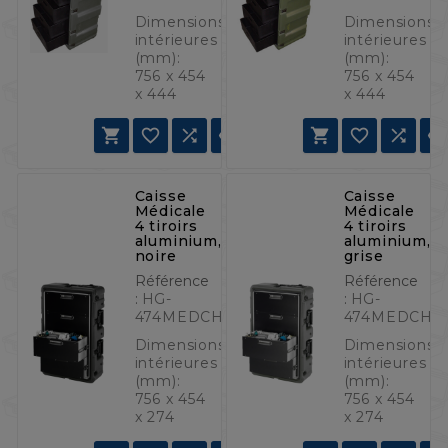
Dimensions
Dimensions
intérieures
intérieures
(mm):
(mm):
756 x 454
756 x 454
x 444
x 444







Caisse
Caisse
Médicale
Médicale
4 tiroirs
4 tiroirs
aluminium,
aluminium,
noire
grise
Référence
Référence
:
HG-
:
HG-
474MEDCHEST34D
474MEDCHE
Dimensions
Dimensions
intérieures
intérieures
(mm):
(mm):
756 x 454
756 x 454
x 274
x 274