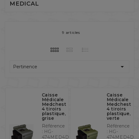
MEDICAL
9 articles

Pertinence
Caisse
Caisse
Médicale
Médicale
Medchest
Medchest
4 tiroirs
4 tiroirs
plastique,
plastique,
grise
verte
Référence
Référence
:
HG-
:
HG-
474MED4DRAWERG
474MED4DR