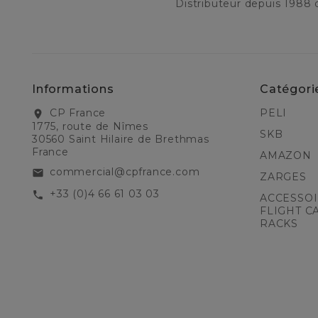
Distributeur depuis 1988
Informations
Catégori
CP France
PELI
location_on
1775, route de Nîmes
SKB
30560 Saint Hilaire de Brethmas
France
AMAZON
commercial@cpfrance.com
email
ZARGES
+33 (0)4 66 61 03 03
call
ACCESSOI
FLIGHT C
RACKS