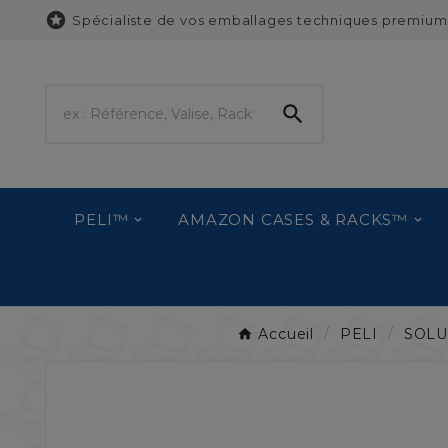

Spécialiste de vos emballages techniques premium

PELI™
AMAZON CASES & RACKS™
Accueil
PELI
SOLU