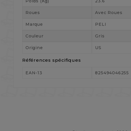
Poids (kg)
23.6
Roues
Avec Roues
Marque
PELI
Couleur
Gris
Origine
US
Références spécifiques
EAN-13
825494046255