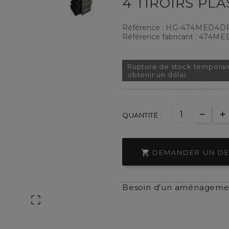
4 TIROIRS PLA
Référence :
HG-474MED4D
Référence fabricant :
474ME
Rupture de stock temporai
obtenir un délai.
QUANTITÉ :

DEMANDER UN DE
Besoin d'un aménagemen
