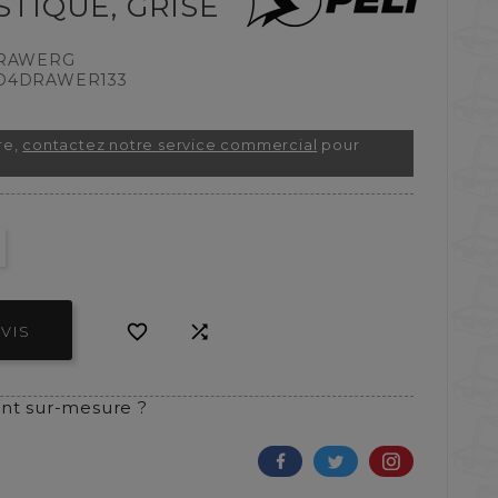
STIQUE, GRISE
RAWERG
D4DRAWER133
re,
contactez notre service commercial
pour


VIS
t sur-mesure ?