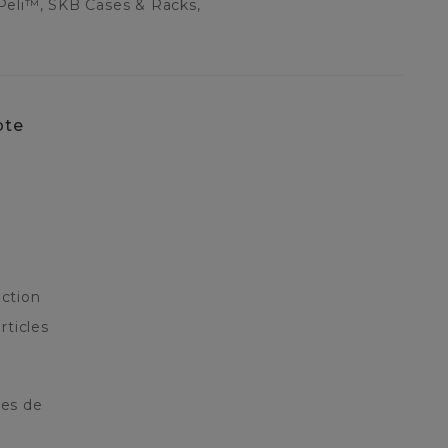
Peli™, SKB Cases & Racks,
pte
ction
rticles
res de