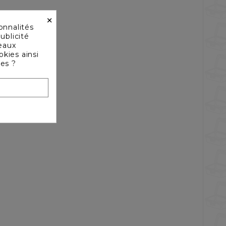
×
onnalités
ublicité
seaux
okies ainsi
les ?