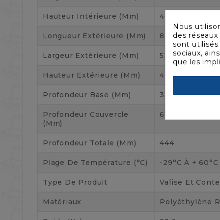
Hauteur Intérieure (mm)
444
Nous utiliso
des réseaux 
Longueur Extérieure (mm)
832
sont utilisé
sociaux, ain
Largeur Extérieure (mm)
530
que les impl
Hauteur Extérieure (mm)
490
Profondeur Base (mm)
378
Profondeur Couvercle
67
(mm)
Profondeur Totale (mm)
444
Plage De Température (°C)
-29°C À + 60°C
Type De Produit
Valise Et Cont
Matériaux
Polyéthylène 