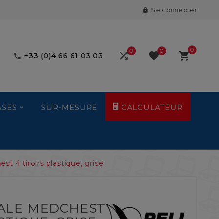
Se connecter

0
0
0



+33 (0)4 66 61 03 03

ASES
SUR-MESURE
CALCULATEUR
t 4 tiroirs plastique, grise
CALE MEDCHEST