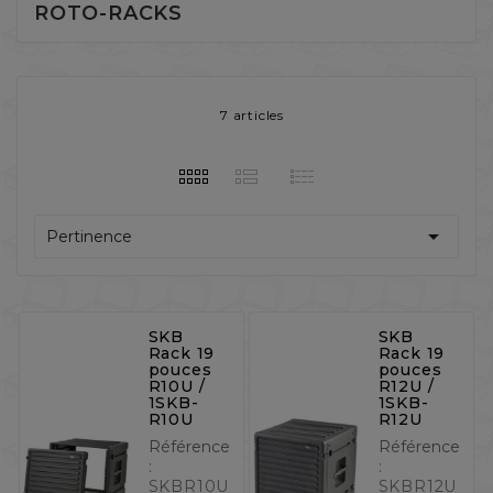
ROTO-RACKS
7 articles

Pertinence
SKB
SKB
Rack 19
Rack 19
pouces
pouces
R10U /
R12U /
1SKB-
1SKB-
R10U
R12U
Référence
Référence
:
:
SKBR10U
SKBR12U