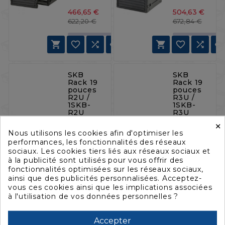
466,65 €
504,63 €
Prix de base
Prix
Prix 
Prix
622,20 €
672,84 €







SKB
SKB
Rack 19
Rack 19
pouces
pouces
R2U /
R3U /
1SKB-
1SKB-
R2U
R3U
×
Référence
Référence
Nous utilisons les cookies afin d'optimiser les
:
:
performances, les fonctionnalités des réseaux
SKBR2U
SKBR3U
sociaux. Les cookies tiers liés aux réseaux sociaux et
274,77 €
291,42 €
FILTRER
à la publicité sont utilisés pour vous offrir des
Prix de base
Prix
Prix 
Prix
366,36 €
388,56 €
fonctionnalités optimisées sur les réseaux sociaux,
ainsi que des publicités personnalisées. Acceptez-
vous ces cookies ainsi que les implications associées







à l'utilisation de vos données personnelles ?
Accepter
SKB
SKB