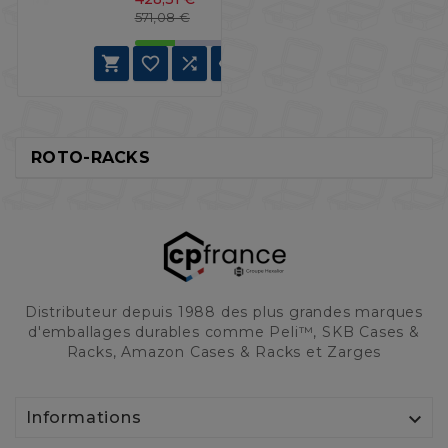
Prix de base
Prix
571,08 €




ROTO-RACKS
Distributeur depuis 1988 des plus grandes marques
d'emballages durables comme Peli™, SKB Cases &
Racks, Amazon Cases & Racks et Zarges

Informations