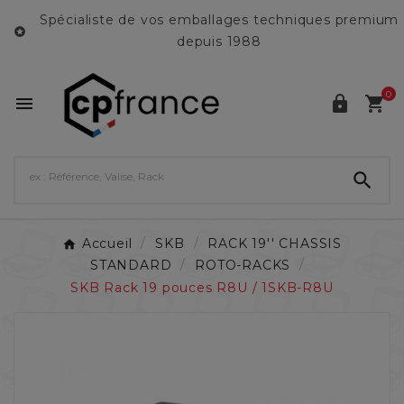
Spécialiste de vos emballages techniques premium

depuis 1988
0




Accueil
SKB
RACK 19'' CHASSIS
STANDARD
ROTO-RACKS
SKB Rack 19 pouces R8U / 1SKB-R8U