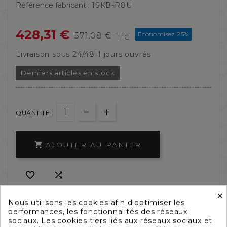
Référence fabricant :
1SKB-R8U
428,31 €
Économisez 25%
571,08 €
TTC
Livraison sous 24/48H jours ouvrés
Derniers articles en stock
QUANTITÉ :
AJOUTER AU PANIER



×
Nous utilisons les cookies afin d'optimiser les
performances, les fonctionnalités des réseaux
sociaux. Les cookies tiers liés aux réseaux sociaux et