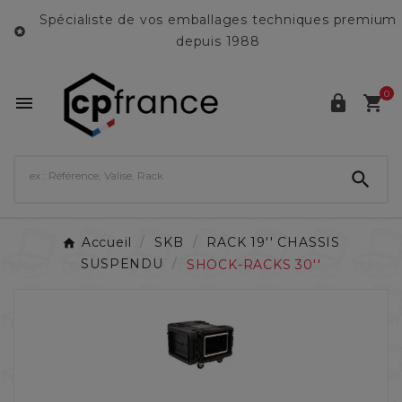
Spécialiste de vos emballages techniques premium

depuis 1988
0




Accueil
SKB
RACK 19'' CHASSIS
SUSPENDU
SHOCK-RACKS 30''