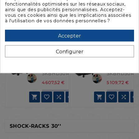
FILTRER
Prix
Pr
4 278,84 €
4 450,68 €
fonctionnalités optimisées sur les réseaux sociaux,
ainsi que des publicités personnalisées. Acceptez-
vous ces cookies ainsi que les implications associées







à l'utilisation de vos données personnelles ?
Accepter
SKB
SKB
Rack
Rack
HD30R908
HD30R910
/ 3SKB-
/ 3SKB-
Configurer
R908U30
R910U30
Référence
Référence
:
:
SKBHD30R908
SKBHD30R9
Prix
Pri
4 607,52 €
5 109,72 €







SHOCK-RACKS 30''