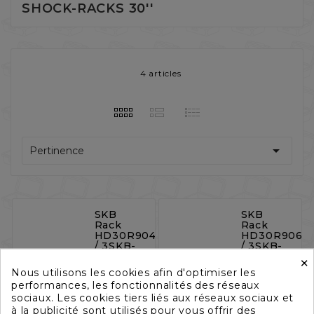
SHOCK-RACKS 30''
4 articles

Pertinence
SKB
SKB
Rack
Rack
HD30R904
HD30R906
/ 3SKB-
/ 3SKB-
R904U30
R906U30
×
Nous utilisons les cookies afin d'optimiser les
Référence
Référence
performances, les fonctionnalités des réseaux
:
:
sociaux. Les cookies tiers liés aux réseaux sociaux et
SKBHD30R904
SKBHD30R9
à la publicité sont utilisés pour vous offrir des