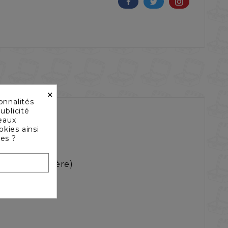
×
onnalités
ublicité
seaux
okies ainsi
les ?
ouvercle arrière)