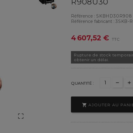
R908U30
Référence :
SKBHD30R908
Référence fabricant :
3SKB-
4 607,52 €
TTC
Rupture de stock temporai
obtenir un délai.
QUANTITÉ :

AJOUTER AU PANI
