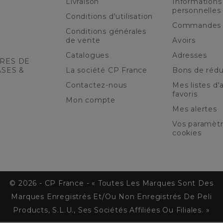
Livraison
Informations
personnelles
Conditions d'utilisation
Commandes
Conditions générales
de vente
Avoirs
Catalogues
Adresses
RES DE
ASES &
La société CP France
Bons de rédu
Contactez-nous
Mes listes d'a
favoris
Mon compte
Mes alertes
Vos paramèt
cookies
© 2026 - CP France - « Toutes Les Marques Sont Des
Marques Enregistrés Et/ou Non Enregistrés De Peli
Products, S.L.U., Ses Sociétés Affiliées Ou Filiales. »