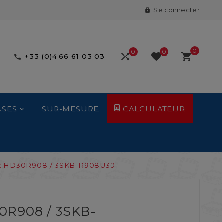
Se connecter

0
0
0



+33 (0)4 66 61 03 03

ASES
SUR-MESURE
CALCULATEUR
k HD30R908 / 3SKB-R908U30
0R908 / 3SKB-