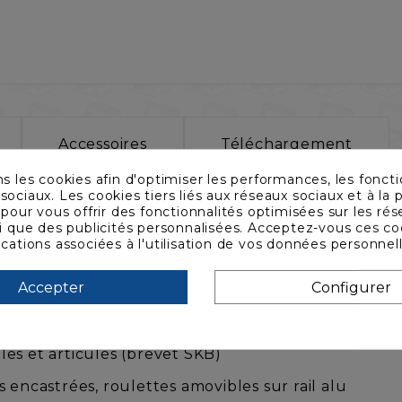
Accessoires
Téléchargement
ns les cookies afin d'optimiser les performances, les foncti
sociaux. Les cookies tiers liés aux réseaux sociaux et à la p
 les plus vendus au monde !
s pour vous offrir des fonctionnalités optimisées sur les ré
si que des publicités personnalisées. Acceptez-vous ces co
ications associées à l'utilisation de vos données personnel
tomériques
Accepter
Configurer
uces x 8 U x 876 mm (montants 19" avant à fond du c
ance rotomoulé
es et articulés (brevet SKB)
 encastrées, roulettes amovibles sur rail alu