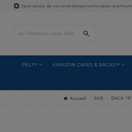

Spécialiste de vos emballages techniques premium

PELI™
AMAZON CASES & RACKS™
Accueil
SKB
RACK 19