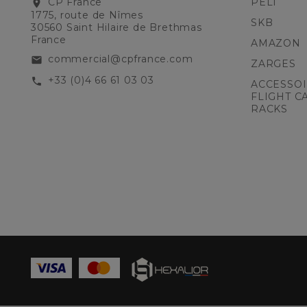
CP France
PELI
location_on
1775, route de Nîmes
SKB
30560 Saint Hilaire de Brethmas
France
AMAZON
commercial@cpfrance.com
email
ZARGES
+33 (0)4 66 61 03 03
call
ACCESSOI
FLIGHT C
RACKS