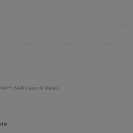
Peli™, SKB Cases & Racks,
pte