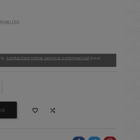
R908U30
re,
contactez notre service commercial
pour


ER