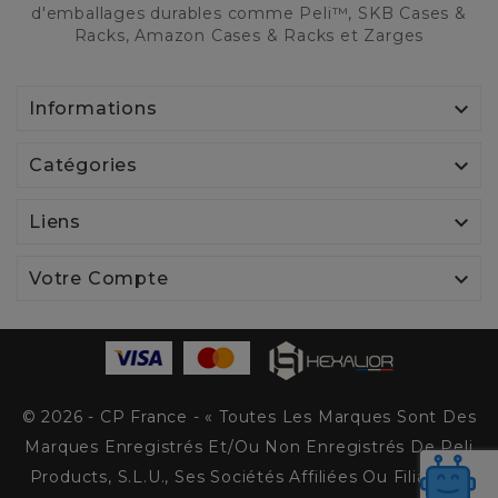
d'emballages durables comme Peli™, SKB Cases &
Racks, Amazon Cases & Racks et Zarges

Informations

Catégories

Liens

Votre Compte
© 2026 - CP France - « Toutes Les Marques Sont Des
Marques Enregistrés Et/ou Non Enregistrés De Peli
Products, S.L.U., Ses Sociétés Affiliées Ou Filiales. »